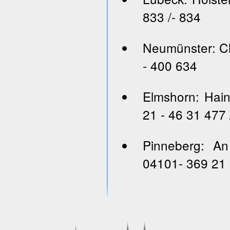
833 /- 834
Neumünster: Ch
- 400 634
Elmshorn: Hai
21 - 46 31 477 
Pinneberg: An
04101- 369 21