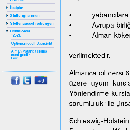
İletişim
• yabancılara ve
Stellungnahmen
• Avrupa birliği
Stellenausschreibungen
Downloads
• Alman kökenl
Tüzük
Optionsmodell Übersicht
Alman vatandaşlığına
verilmektedir.
nasıl gecilir
Göç
Almanca dil dersi 
üzere uyum kursla
Yönlendirme kurslar
sorumluluk“ ile „ins
Schleswig-Holste