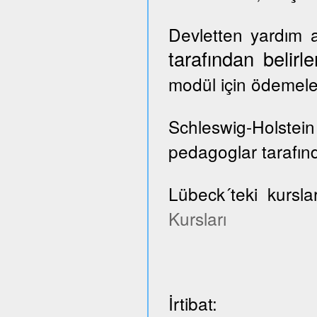
Devletten yardım a
tarafından belir
modül için ödemele
Schleswig-Holste
pedagoglar tarafınd
Lübeck´teki kursla
Kursları
İrtibat: