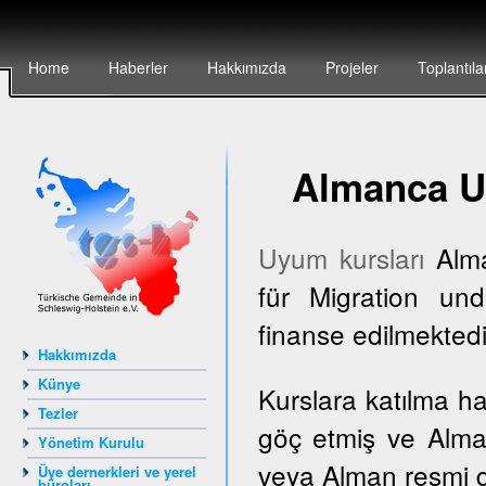
Home
Haberler
Hakkımızda
Projeler
Toplantıla
Almanca U
Uyum kursları
Alma
für Migration und
finanse edilmektedi
Hakkımızda
Künye
Kurslara katılma h
Tezler
göç etmiş ve Alma
Yönetim Kurulu
veya Alman resmi dai
Üye dernerkleri ve yerel
büroları