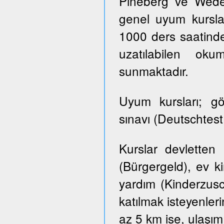
Pineberg ve Wedel 
genel uyum kursla
1000 ders saatinde
uzatılabilen ok
sunmaktadır.
Uyum kursları; g
sınavı (Deutschtes
Kurslar devletten
(Bürgergeld), ev k
yardım (Kinderzusch
katılmak isteyenler
az 5 km ise, ulaşım ü