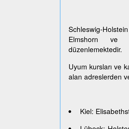
Schleswig-Holste
Elmshorn ve Pi
düzenlemektedir.
Uyum kursları ve kayı
alan adreslerden ve
Kiel: Elisabeths
Lübeck: Holste