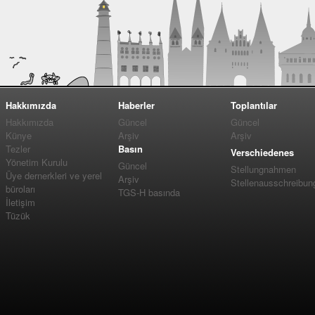
Hakkımızda
Haberler
Toplantılar
Hakkımızda
Güncel
Güncel
Künye
Arşiv
Arşiv
Tezler
Basın
Verschiedenes
Yönetim Kurulu
Güncel
Stellungnahmen
Üye dernerkleri ve yerel
Arşiv
Stellenausschreibun
büroları
TGS-H basında
İletişim
Tüzük