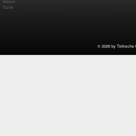
İletişim
Tüzük
©
2026 by Türkische 