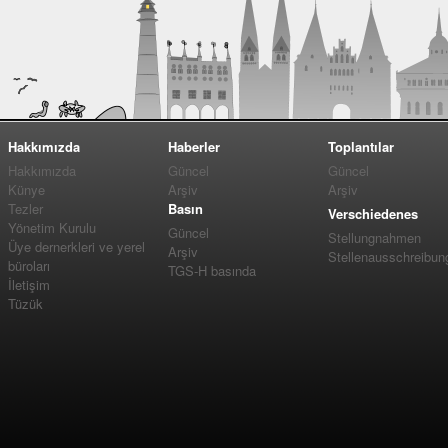
Hakkımızda
Haberler
Toplantılar
Hakkımızda
Güncel
Güncel
Künye
Arşiv
Arşiv
Tezler
Basın
Verschiedenes
Yönetim Kurulu
Güncel
Stellungnahmen
Üye dernerkleri ve yerel
Arşiv
Stellenausschreibun
büroları
TGS-H basında
İletişim
Tüzük