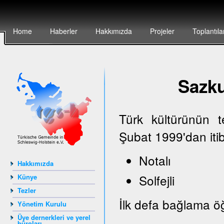
Home
Haberler
Hakkımızda
Projeler
Toplantıla
Sazk
Türk kültürünün 
Şubat 1999'dan iti
Notalı
Hakkımızda
Solfejli
Künye
Tezler
İlk defa bağlama öğ
Yönetim Kurulu
Üye dernerkleri ve yerel
büroları