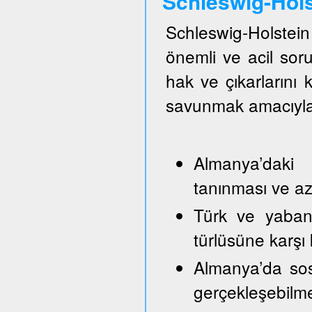
Schleswig-Hol
Schleswig-Holste
önemli ve acil so
hak ve çıkarlarını
savunmak amacıyla
Almanya’daki 
tanınması ve azı
Türk ve yabancı
türlüsüne karşı
Almanya’da sos
gerçekleşebilm