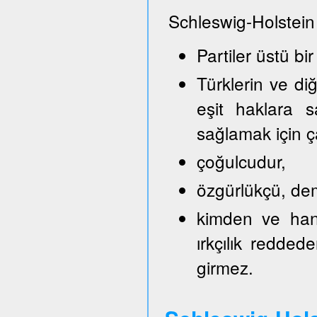
Schleswig-Holstein
Partiler üstü bir
Türklerin ve di
eşit haklara s
sağlamak için ça
çoğulcudur,
özgürlükçü, demo
kimden ve hang
ırkçılık reddede
girmez.