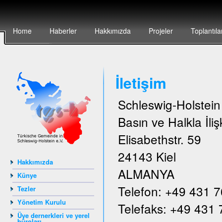
Home
Haberler
Hakkımızda
Projeler
Toplantıla
İletişim
Schleswig-Holstei
Basın ve Halkla İlişk
Elisabethstr. 59
24143 Kiel
Hakkımızda
ALMANYA
Künye
Telefon: +49 431 
Tezler
Yönetim Kurulu
Telefaks: +49 431
Üye dernerkleri ve yerel
büroları