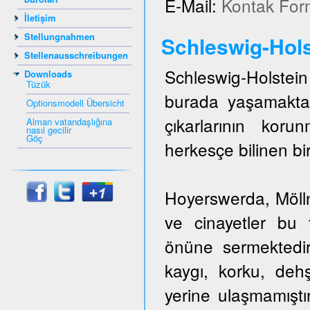
E-Mail:
Kontak For
İletişim
Stellungnahmen
Schleswig-Hols
Stellenausschreibungen
Schleswig-Holstein 
Downloads
Tüzük
burada yaşamakta
Optionsmodell Übersicht
çıkarlarının kor
Alman vatandaşlığına
nasıl gecilir
Göç
herkesçe bilinen bir
Hoyerswerda, Mölln,
ve cinayetler bu t
önüne sermektedir
kaygı, korku, dehş
yerine ulaşmamıştı