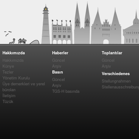
Hakkımızda
Haberler
Toplantılar
Hakkımızda
Güncel
Güncel
Künye
Arşiv
Arşiv
Tezler
Basın
Verschiedenes
Yönetim Kurulu
Güncel
Stellungnahmen
Üye dernerkleri ve yerel
Arşiv
Stellenausschreibun
büroları
TGS-H basında
İletişim
Tüzük