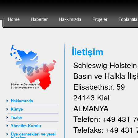
Home
Haberler
Hakkımızda
Projeler
Toplantıla
İletişim
Schleswig-Holstei
Basın ve Halkla İlişk
Elisabethstr. 59
24143 Kiel
Hakkımızda
ALMANYA
Künye
Telefon: +49 431 
Tezler
Yönetim Kurulu
Telefaks: +49 431
Üye dernerkleri ve yerel
büroları