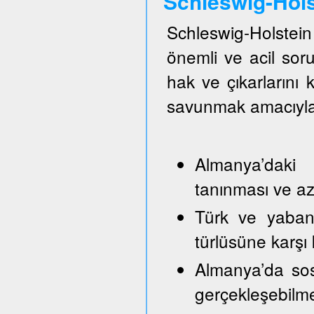
Schleswig-Hol
Schleswig-Holste
önemli ve acil so
hak ve çıkarlarını
savunmak amacıyla
Almanya’daki 
tanınması ve azı
Türk ve yabancı
türlüsüne karşı
Almanya’da sos
gerçekleşebilm