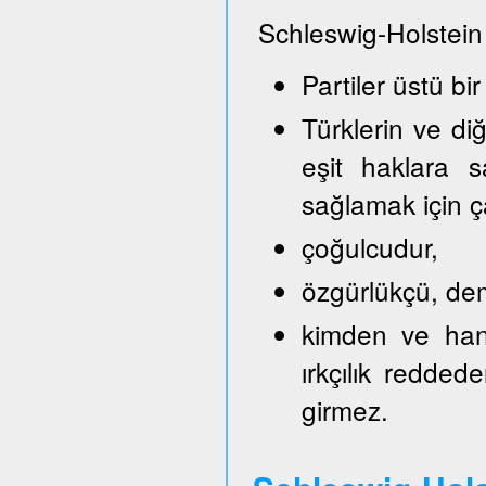
Schleswig-Holstein
Partiler üstü bir
Türklerin ve di
eşit haklara s
sağlamak için ça
çoğulcudur,
özgürlükçü, demo
kimden ve hang
ırkçılık reddede
girmez.