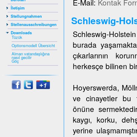
E-Mail:
Kontak For
İletişim
Stellungnahmen
Schleswig-Hols
Stellenausschreibungen
Schleswig-Holstein 
Downloads
Tüzük
burada yaşamakta
Optionsmodell Übersicht
çıkarlarının kor
Alman vatandaşlığına
nasıl gecilir
Göç
herkesçe bilinen bir
Hoyerswerda, Mölln,
ve cinayetler bu t
önüne sermektedir
kaygı, korku, dehş
yerine ulaşmamıştı