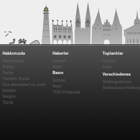
Hakkımızda
Haberler
Toplantılar
Hakkımızda
Güncel
Güncel
Künye
Arşiv
Arşiv
Tezler
Basın
Verschiedenes
Yönetim Kurulu
Güncel
Stellungnahmen
Üye dernerkleri ve yerel
Arşiv
Stellenausschreibun
büroları
TGS-H basında
İletişim
Tüzük