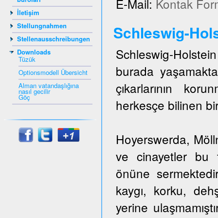
E-Mail:
Kontak For
İletişim
Stellungnahmen
Schleswig-Hols
Stellenausschreibungen
Schleswig-Holstein 
Downloads
Tüzük
burada yaşamakta
Optionsmodell Übersicht
çıkarlarının kor
Alman vatandaşlığına
nasıl gecilir
Göç
herkesçe bilinen bir
Hoyerswerda, Mölln,
ve cinayetler bu t
önüne sermektedir
kaygı, korku, dehş
yerine ulaşmamıştı