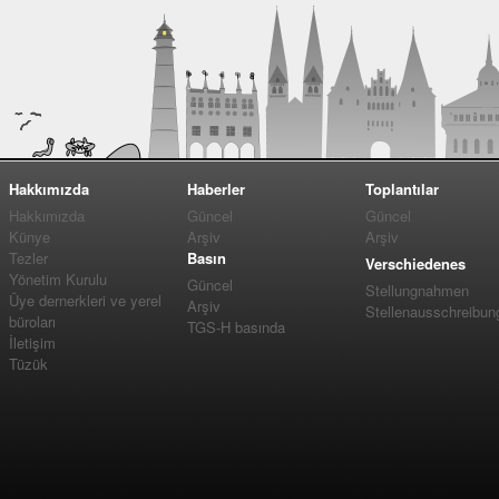
Hakkımızda
Haberler
Toplantılar
Hakkımızda
Güncel
Güncel
Künye
Arşiv
Arşiv
Tezler
Basın
Verschiedenes
Yönetim Kurulu
Güncel
Stellungnahmen
Üye dernerkleri ve yerel
Arşiv
Stellenausschreibun
büroları
TGS-H basında
İletişim
Tüzük