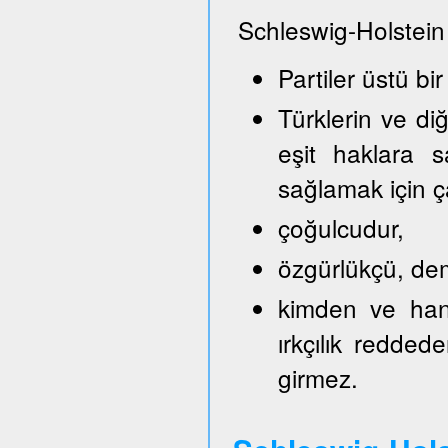
Schleswig-Holstein
Partiler üstü bir
Türklerin ve di
eşit haklara s
sağlamak için ça
çoğulcudur,
özgürlükçü, demo
kimden ve hang
ırkçılık reddede
girmez.