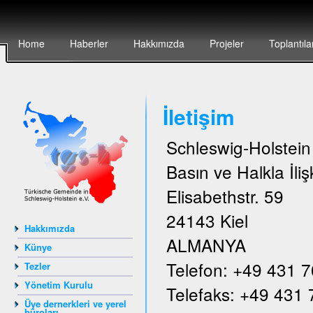
Home
Haberler
Hakkımızda
Projeler
Toplantıla
İletişim
Schleswig-Holstei
Basın ve Halkla İlişk
Elisabethstr. 59
24143 Kiel
Hakkımızda
ALMANYA
Künye
Telefon: +49 431 
Tezler
Yönetim Kurulu
Telefaks: +49 431
Üye dernerkleri ve yerel
büroları