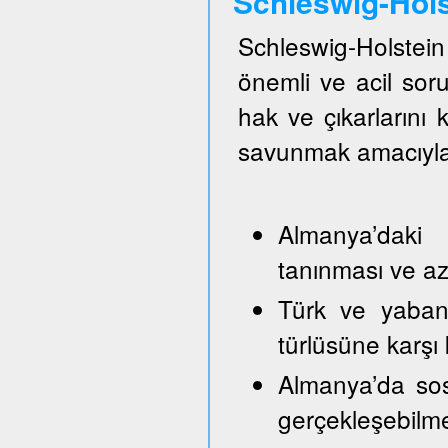
Schleswig-Hol
Schleswig-Holste
önemli ve acil so
hak ve çıkarlarını
savunmak amacıyla
Almanya’daki 
tanınması ve azı
Türk ve yabancı
türlüsüne karşı
Almanya’da sos
gerçekleşebilm