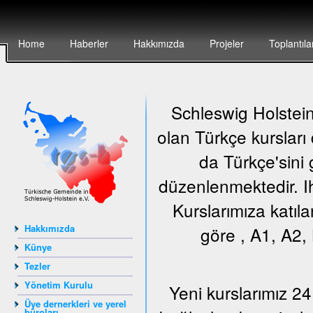
Home
Haberler
Hakkımızda
Projeler
Toplantıla
Schleswig Holstein 
olan Türkçe kursları
da Türkçe'sini 
düzenlenmektedir. Ih
Kurslarımıza katıla
Hakkımızda
göre , A1, A2, 
Künye
Tezler
Yönetim Kurulu
Yeni kurslarımız 24
Üye dernerkleri ve yerel
büroları