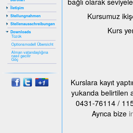
bağlı olarak seviyel
İletişim
Kursumuz ikiş
Stellungnahmen
Stellenausschreibungen
Kurs ye
Downloads
Tüzük
Optionsmodell Übersicht
Alman vatandaşlığına
nasıl gecilir
Göç
Kurslara kayıt yap
yukarıda belirtile
0431-76114 / 115 n
Ayrıca bize
i