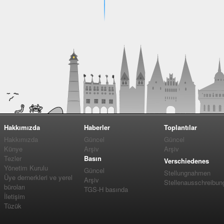
Hakkımızda
Haberler
Toplantılar
Hakkımızda
Güncel
Güncel
Künye
Arşiv
Arşiv
Tezler
Basın
Verschiedenes
Yönetim Kurulu
Güncel
Stellungnahmen
Üye dernerkleri ve yerel
Arşiv
Stellenausschreibun
büroları
TGS-H basında
İletişim
Tüzük