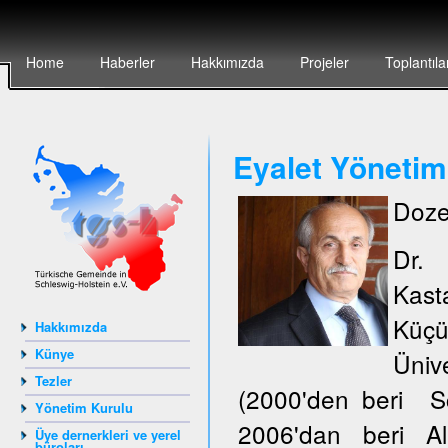
Home
Haberler
Hakkımızda
Projeler
Toplantıla
Eyalet Yönetim
Doze
Dr.
Kas
Küçü
Hakkımızda
Künye
Ünive
Tezler
(2000'den beri S
Yönetim Kurulu
2006'dan beri Al
Üye dernerkleri ve yerel
büroları