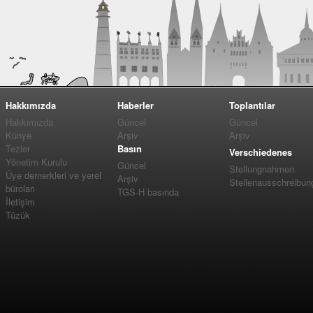
Hakkımızda
Haberler
Toplantılar
Hakkımızda
Güncel
Güncel
Künye
Arşiv
Arşiv
Tezler
Basın
Verschiedenes
Yönetim Kurulu
Güncel
Stellungnahmen
Üye dernerkleri ve yerel
Arşiv
Stellenausschreibun
büroları
TGS-H basında
İletişim
Tüzük