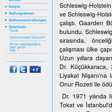
Schleswig-Holstein
İletişim
ve Schleswig-Hols
Stellungnahmen
Stellenausschreibungen
çalıştı. Gaarden B
Downloads
bulundu. Schleswig
Tüzük
Optionsmodell Übersicht
sırasında, öncel
Alman vatandaşlığına
nasıl gecilir
çalışması ülke çapı
Göç
Uzun yıllara dayana
Dr. Küçükkaraca,
Liyakat Nişanı’na 
Onur Rozeti ile ödül
Dr. 1971 yılında 
Tokat ve İstanbul'd