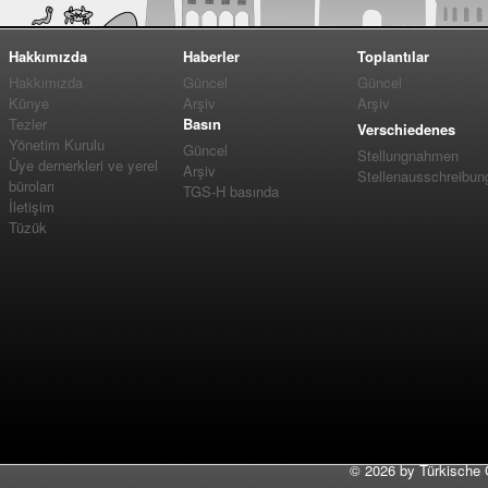
Hakkımızda
Haberler
Toplantılar
Hakkımızda
Güncel
Güncel
Künye
Arşiv
Arşiv
Tezler
Basın
Verschiedenes
Yönetim Kurulu
Güncel
Stellungnahmen
Üye dernerkleri ve yerel
Arşiv
Stellenausschreibun
büroları
TGS-H basında
İletişim
Tüzük
©
2026 by Türkische 