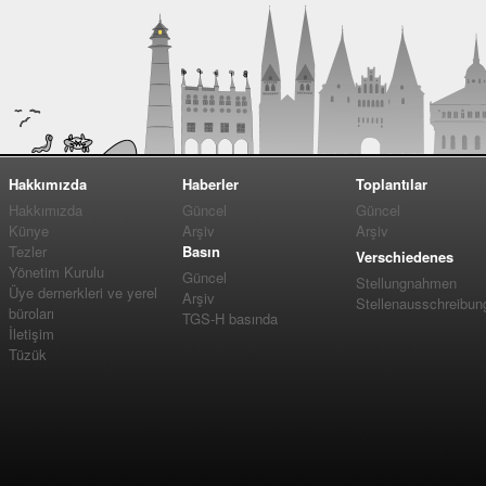
Hakkımızda
Haberler
Toplantılar
Hakkımızda
Güncel
Güncel
Künye
Arşiv
Arşiv
Tezler
Basın
Verschiedenes
Yönetim Kurulu
Güncel
Stellungnahmen
Üye dernerkleri ve yerel
Arşiv
Stellenausschreibun
büroları
TGS-H basında
İletişim
Tüzük