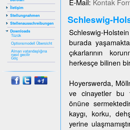
E-Mail:
Kontak For
İletişim
Stellungnahmen
Schleswig-Hols
Stellenausschreibungen
Schleswig-Holstein 
Downloads
Tüzük
burada yaşamakta
Optionsmodell Übersicht
çıkarlarının kor
Alman vatandaşlığına
nasıl gecilir
Göç
herkesçe bilinen bir
Hoyerswerda, Mölln,
ve cinayetler bu t
önüne sermektedir
kaygı, korku, dehş
yerine ulaşmamıştı