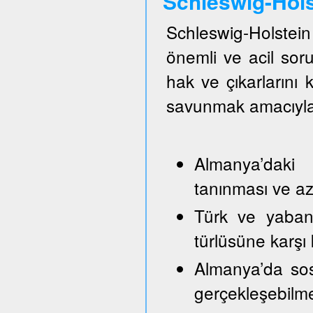
Schleswig-Hol
Schleswig-Holste
önemli ve acil so
hak ve çıkarlarını
savunmak amacıyla
Almanya’daki 
tanınması ve azı
Türk ve yabancı
türlüsüne karşı
Almanya’da sos
gerçekleşebilm