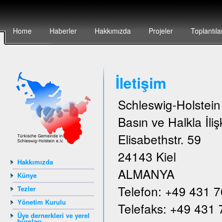
Home
Haberler
Hakkımızda
Projeler
Toplantıla
İletişim
Schleswig-Holstei
Basın ve Halkla İlişk
Elisabethstr. 59
24143 Kiel
Hakkımızda
ALMANYA
Künye
Telefon: +49 431 
Tezler
Yönetim Kurulu
Telefaks: +49 431
Üye dernerkleri ve yerel
büroları