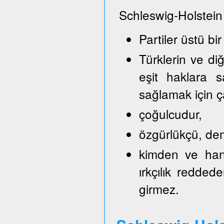
Schleswig-Holstein
Partiler üstü bir
Türklerin ve di
eşit haklara s
sağlamak için ça
çoğulcudur,
özgürlükçü, demo
kimden ve hang
ırkçılık reddede
girmez.