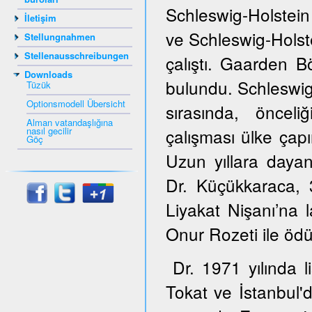
Schleswig-Holstein
İletişim
ve Schleswig-Hols
Stellungnahmen
Stellenausschreibungen
çalıştı. Gaarden B
Downloads
bulundu. Schleswig
Tüzük
Optionsmodell Übersicht
sırasında, öncel
Alman vatandaşlığına
nasıl gecilir
çalışması ülke çapı
Göç
Uzun yıllara dayana
Dr. Küçükkaraca,
Liyakat Nişanı’na 
Onur Rozeti ile ödül
Dr. 1971 yılında 
Tokat ve İstanbul'd