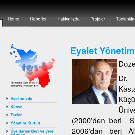
Home
Haberler
Hakkımızda
Projeler
Toplantıla
Eyalet Yönetim
Doze
Dr.
Kas
Küçü
Hakkımızda
Künye
Ünive
Tezler
(2000'den beri S
Yönetim Kurulu
2006'dan beri Al
Üye dernerkleri ve yerel
büroları