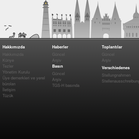
Hakkımızda
Haberler
Toplantılar
Hakkımızda
Güncel
Güncel
Künye
Arşiv
Arşiv
Tezler
Basın
Verschiedenes
Yönetim Kurulu
Güncel
Stellungnahmen
Üye dernerkleri ve yerel
Arşiv
Stellenausschreibun
büroları
TGS-H basında
İletişim
Tüzük