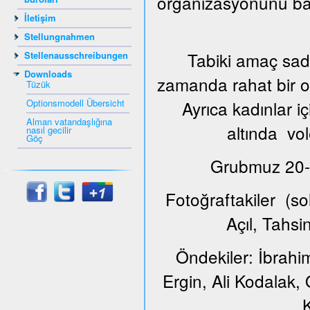
organizasyonunu ba
İletişim
Stellungnahmen
Tabiki amaç sade
Stellenausschreibungen
Downloads
zamanda rahat bir or
Tüzük
Optionsmodell Übersicht
Ayrıca kadınlar i
Alman vatandaşlığına
altında vol
nasıl gecilir
Göç
Grubmuz 20-65
Fotoğraftakiler (s
Açıl, Tahs
Öndekiler: İbrahi
Ergin, Ali Kodalak