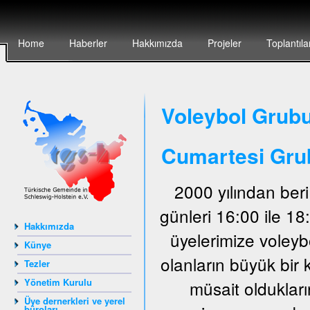
Home
Haberler
Hakkımızda
Projeler
Toplantıla
Voleybol Grubu
Cumartesi Gru
2000 yılından ber
günleri 16:00 ile 1
Hakkımızda
üyelerimize voley
Künye
olanların büyük bir 
Tezler
Yönetim Kurulu
müsait oldukları
Üye dernerkleri ve yerel
büroları