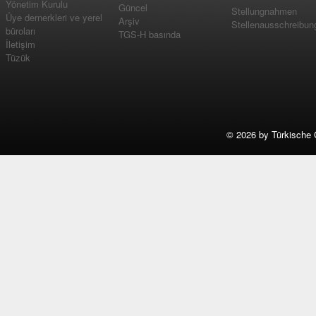
Yönetim Kurulu
Güncel
Stellungnahmen
Üye dernerkleri ve yerel
Arşiv
Stellenausschreibun
büroları
TGS-H basında
İletişim
Tüzük
©
2026 by Türkische 