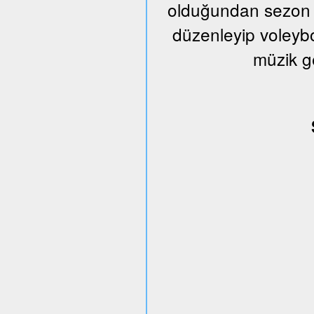
olduğundan sezon s
düzenleyip voleybo
müzik g