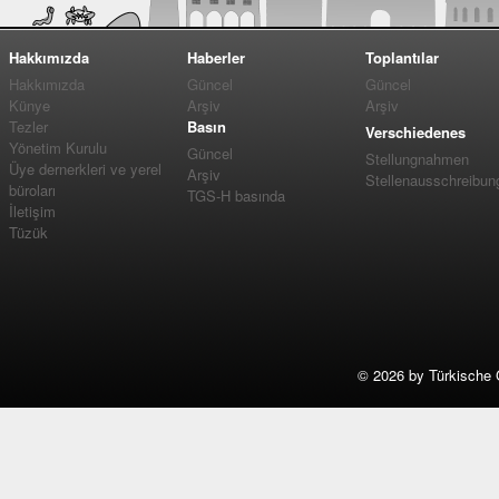
Hakkımızda
Haberler
Toplantılar
Hakkımızda
Güncel
Güncel
Künye
Arşiv
Arşiv
Tezler
Basın
Verschiedenes
Yönetim Kurulu
Güncel
Stellungnahmen
Üye dernerkleri ve yerel
Arşiv
Stellenausschreibun
büroları
TGS-H basında
İletişim
Tüzük
©
2026 by Türkische 