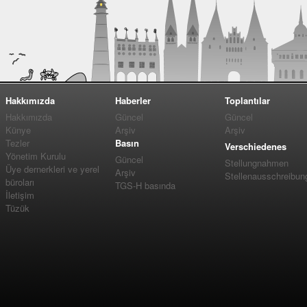
Hakkımızda
Haberler
Toplantılar
Hakkımızda
Güncel
Güncel
Künye
Arşiv
Arşiv
Tezler
Basın
Verschiedenes
Yönetim Kurulu
Güncel
Stellungnahmen
Üye dernerkleri ve yerel
Arşiv
Stellenausschreibun
büroları
TGS-H basında
İletişim
Tüzük