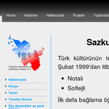
Home
Haberler
Hakkımızda
Projeler
Toplantıla
Sazk
Türk kültürünün 
Şubat 1999'dan iti
Notalı
Hakkımızda
Solfejli
Künye
Tezler
İlk defa bağlama öğ
Yönetim Kurulu
Üye dernerkleri ve yerel
büroları