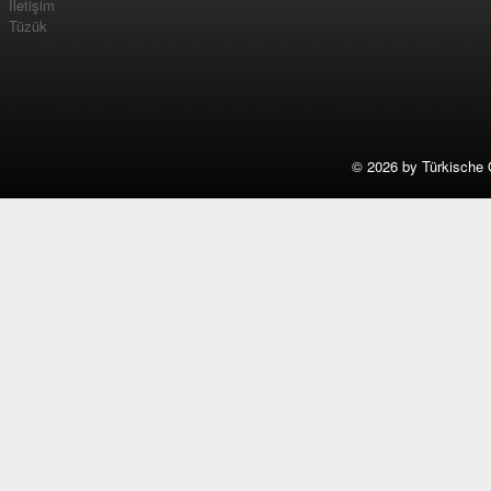
İletişim
Tüzük
©
2026 by Türkische 