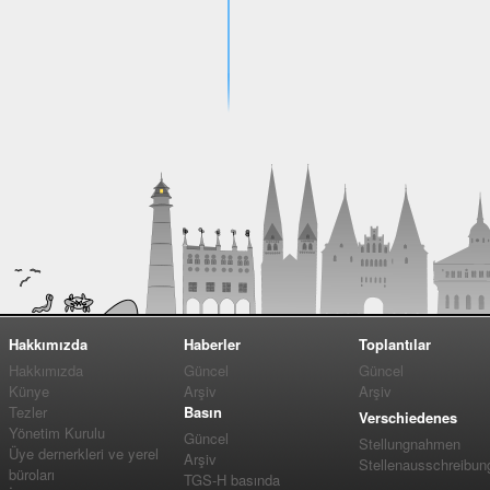
Hakkımızda
Haberler
Toplantılar
Hakkımızda
Güncel
Güncel
Künye
Arşiv
Arşiv
Tezler
Basın
Verschiedenes
Yönetim Kurulu
Güncel
Stellungnahmen
Üye dernerkleri ve yerel
Arşiv
Stellenausschreibun
büroları
TGS-H basında