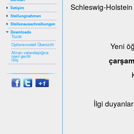
Schleswig-Holstein
İletişim
Stellungnahmen
Stellenausschreibungen
Downloads
Tüzük
Yeni ö
Optionsmodell Übersicht
Alman vatandaşlığına
nasıl gecilir
çarşa
Göç
İlgi duyanlar