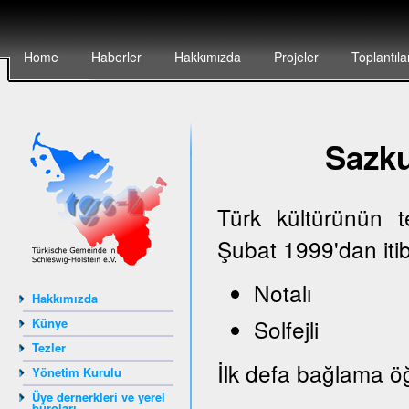
Home
Haberler
Hakkımızda
Projeler
Toplantıla
Sazk
Türk kültürünün 
Şubat 1999'dan iti
Notalı
Hakkımızda
Solfejli
Künye
Tezler
İlk defa bağlama öğ
Yönetim Kurulu
Üye dernerkleri ve yerel
büroları