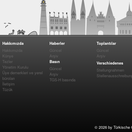
Hakkımızda
Haberler
Toplantılar
Hakkımızda
Güncel
Güncel
Künye
Arşiv
Arşiv
Tezler
Basın
Verschiedenes
Yönetim Kurulu
Güncel
Stellungnahmen
Üye dernerkleri ve yerel
Arşiv
Stellenausschreibun
büroları
TGS-H basında
İletişim
Tüzük
©
2026 by Türkische 