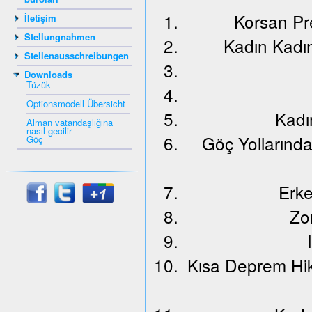
Korsan Pr
İletişim
Stellungnahmen
Kadın Kadı
Stellenausschreibungen
Downloads
Tüzük
Optionsmodell Übersicht
Kadı
Alman vatandaşlığına
nasıl gecilir
Göç Yollarınd
Göç
Erke
Zo
Kısa Deprem Hik