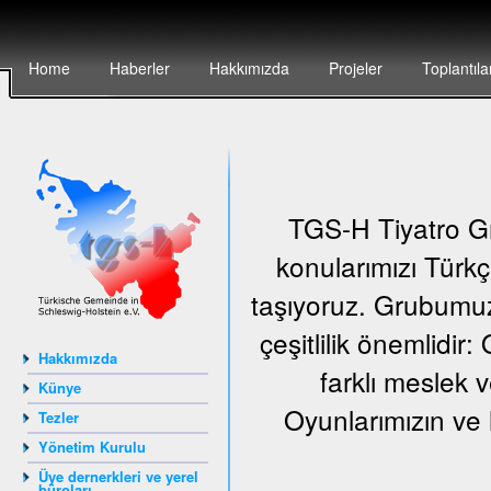
Home
Haberler
Hakkımızda
Projeler
Toplantıla
TGS-H Tiyatro Gr
konularımızı Türkç
taşıyoruz. Grubumuz
çeşitlilik önemlidir
Hakkımızda
farklı meslek v
Künye
Oyunlarımızın ve 
Tezler
Yönetim Kurulu
Üye dernerkleri ve yerel
büroları