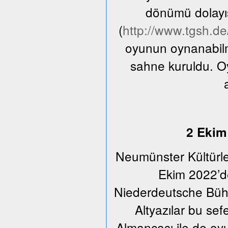
dönümü dolayıs
(
http://www.tgsh.d
oyunun oynanabilme
sahne kuruldu. O
2 Ekim 
Neumünster Kültürle
Ekim 2022’de
Niederdeutsche Bühn
Altyazılar bu se
Almancası ile de oyu