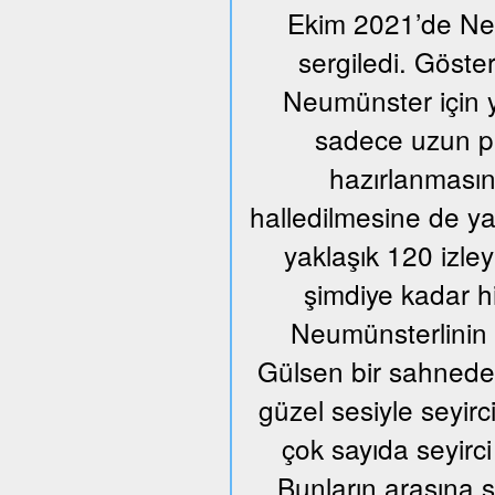
Ekim 2021’de Neum
sergiledi. Göste
Neumünster için y
sadece uzun pr
hazırlanmasın
halledilmesine de ya
yaklaşık 120 izle
şimdiye kadar h
Neumünsterlinin 
Gülsen bir sahnede ü
güzel sesiyle seyir
çok sayıda seyirci
Bunların arasına