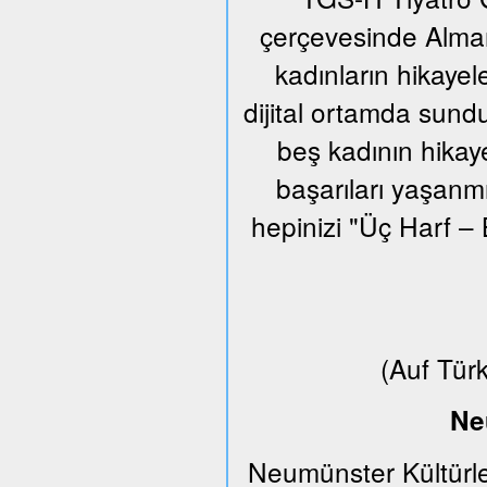
çerçevesinde Alman
kadınların hikayel
dijital ortamda sund
beş kadının hikaye
başarıları yaşanm
hepinizi "Üç Harf – 
(Auf Tür
Ne
Neumünster Kültürle