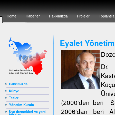
Home
Haberler
Hakkımızda
Projeler
Toplantıla
Eyalet Yönetim
Doze
Dr.
Kas
Küçü
Hakkımızda
Künye
Ünive
Tezler
(2000'den beri S
Yönetim Kurulu
2006'dan beri Al
Üye dernerkleri ve yerel
büroları