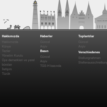
Hakkımızda
Haberler
Toplantılar
Hakkımızda
Güncel
Güncel
Künye
Arşiv
Arşiv
Tezler
Basın
Verschiedenes
Yönetim Kurulu
Güncel
Stellungnahmen
Üye dernerkleri ve yerel
Arşiv
Stellenausschreibun
büroları
TGS-H basında
İletişim
Tüzük