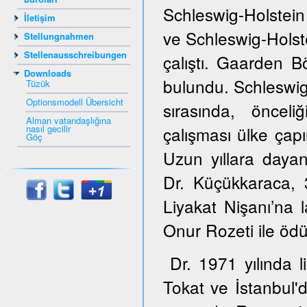
Schleswig-Holstein
İletişim
ve Schleswig-Hols
Stellungnahmen
Stellenausschreibungen
çalıştı. Gaarden B
Downloads
bulundu. Schleswig
Tüzük
Optionsmodell Übersicht
sırasında, öncel
Alman vatandaşlığına
nasıl gecilir
çalışması ülke çapı
Göç
Uzun yıllara dayana
Dr. Küçükkaraca,
Liyakat Nişanı’na 
Onur Rozeti ile ödül
Dr. 1971 yılında 
Tokat ve İstanbul'd