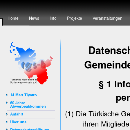
Home
News
Info
Projekte
Veranstaltungen
Datensch
Gemeinde 
§ 1 In
pe
14 Mart Tiyatro
60 Jahre
Abwerbeabkommen
(1) Die Türkische Ge
Anfahrt
ihren Mitglied
Über uns
Datenschutzerklärung