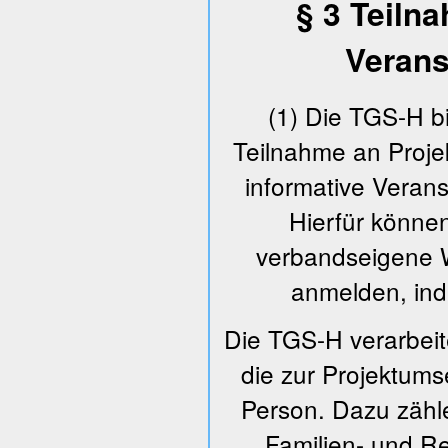
§ 3 Teilna
Verans
(1) Die TGS-H bi
Teilnahme an Projek
informative Veran
Hierfür können
verbandseigene W
anmelden, ind
Die TGS-H verarbei
die zur Projektum
Person. Dazu zähl
Familien- und R