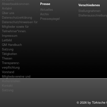
Abwerbeabkommen
Presse
Verschiedenes
Anfahrt
Aktuelles
Stellungnahmen
Über uns
Archiv
Stellenausschreibun
Datenschutzerklärung
Pressespiegel
Datenschutzhinweisen für
Mitglieder sowie für
Teilnehmer*innen.
Impressum
Leitbild
QM Handbuch
Satzung
Tätigkeiten
Thesen
Transparenz-
verpflichtung
Vorstand
Mitgliedsvereine und
Außenstellen
Kontakt
Satzung
©
2026 by Türkische 