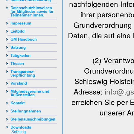
nachfolgenden Info
Datenschutzhinweisen
für Mitglieder sowie für
ihrer personen
Teilnehmer*innen.
Grundverordnung 
Impressum
Leitbild
Daten, die auf eine
QM Handbuch
Satzung
Tätigkeiten
(2) Verantwor
Thesen
Grundverordnun
Transparenz-
verpflichtung
Schleswig-Holstein
Vorstand
Adresse:
info@tgs
Mitgliedsvereine und
Außenstellen
erreichen Sie per 
Kontakt
unserer An
Stellungnahmen
Stellenausschreibungen
Downloads
Satzung