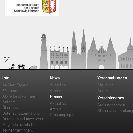
Info
News
Veranstaltungen
14 Mart Tiyatro
Aktuelles
Aktuelles
60 Jahre
Archiv
Archiv
Abwerbeabkommen
Presse
Verschiedenes
Anfahrt
Aktuelles
Stellungnahmen
Über uns
Archiv
Stellenausschreibun
Datenschutzerklärung
Pressespiegel
Datenschutzhinweisen für
Mitglieder sowie für
Teilnehmer*innen.