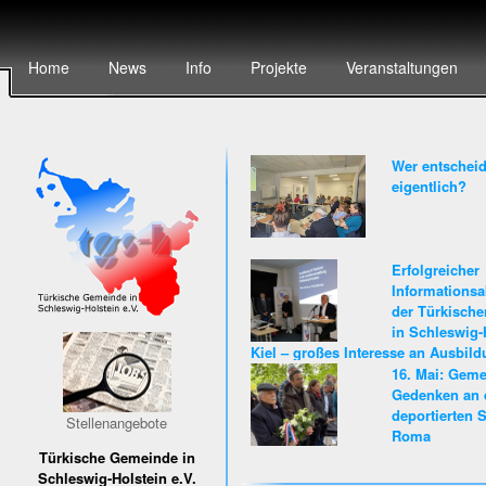
Home
News
Info
Projekte
Veranstaltungen
Wer entscheid
eigentlich?
Erfolgreicher
Informationsa
der Türkisch
in Schleswig-
Kiel – großes Interesse an Ausbil
Karriere beim Land Schleswig-Hols
16. Mai: Gem
Gedenken an 
deportierten S
Stellenangebote
Roma
Türkische Gemeinde in
Schleswig-Holstein e.V.