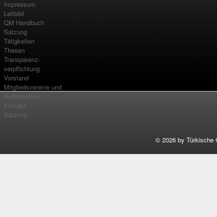
Impressum
Leitbild
QM Handbuch
Satzung
Tätigkeiten
Thesen
Transparenz-
verpflichtung
Vorstand
Mitgliedsvereine und
Außenstellen
Kontakt
Satzung
©
2026 by Türkische 