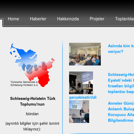
Home
Haberler
Hakkımızda
Projeler
Toplantıla
Aslında kim k
veriyor?
Schleswig-Hol
Eyaleti’ndeki 
fırsatları bilg
toplantısı baş
gerçekleştirildi
Schleswig-Holstein Türk
Anneler Günü
Toplumu'nun
Anlamlı Buluş
büroları
Koruyucu Ail
Bilgilendirme 
(ayrıntılı bilgiler için şehir ismini
tıklayınız):