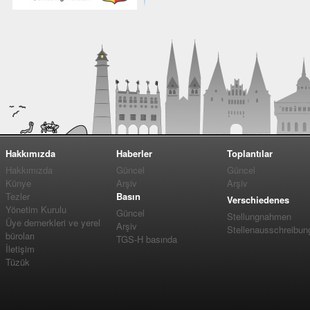
Hakkımızda
Haberler
Toplantılar
Hakkımızda
Güncel
Güncel
Künye
Arşiv
Arşiv
Tezler
Basın
Verschiedenes
Yönetim Kurulu
Güncel
Stellungnahmen
Üye dernerkleri ve yerel
Arşiv
Stellenausschreibun
büroları
TGS-H basında
İletişim
Tüzük