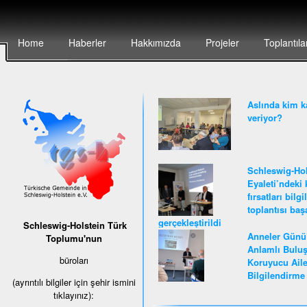
Home
Haberler
Hakkımızda
Projeler
Toplantıla
Aslında kim k
veriyor?
Schleswig-Hol
Eyaleti’ndeki 
fırsatları bilg
toplantısı baş
gerçekleştirildi
Schleswig-Holstein Türk
Anneler Günü
Toplumu'nun
Anlamlı Buluş
büroları
Koruyucu Ail
Bilgilendirme 
(ayrıntılı bilgiler için şehir ismini
tıklayınız):