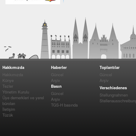
Hakkımızda
Haberler
Toplantılar
Hakkımızda
Güncel
Güncel
Künye
Arşiv
Arşiv
Tezler
Basın
Verschiedenes
Yönetim Kurulu
Güncel
Stellungnahmen
Üye dernerkleri ve yerel
Arşiv
Stellenausschreibun
büroları
TGS-H basında
İletişim
Tüzük