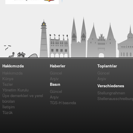
Hakkımızda
Haberler
Toplantılar
Hakkımızda
Güncel
Güncel
Künye
Arşiv
Arşiv
Tezler
Basın
Verschiedenes
Yönetim Kurulu
Güncel
Stellungnahmen
Üye dernerkleri ve yerel
Arşiv
Stellenausschreibun
büroları
TGS-H basında
İletişim
Tüzük