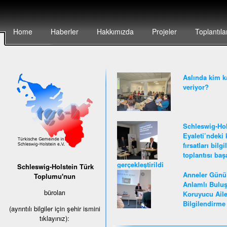
Home
Haberler
Hakkımızda
Projeler
Toplantıla
Aslında kim k
veriyor?
Schleswig-Hol
Eyaleti’ndeki 
fırsatları bilg
toplantısı baş
gerçekleştirildi
Schleswig-Holstein Türk
Anneler Günü
Toplumu'nun
Anlamlı Buluş
büroları
Koruyucu Ail
Bilgilendirme 
(ayrıntılı bilgiler için şehir ismini
tıklayınız):