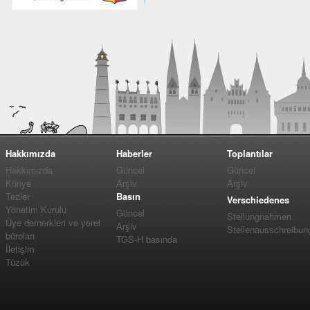
Hakkımızda
Haberler
Toplantılar
Hakkımızda
Güncel
Güncel
Künye
Arşiv
Arşiv
Tezler
Basın
Verschiedenes
Yönetim Kurulu
Güncel
Stellungnahmen
Üye dernerkleri ve yerel
Arşiv
Stellenausschreibun
büroları
TGS-H basında
İletişim
Tüzük