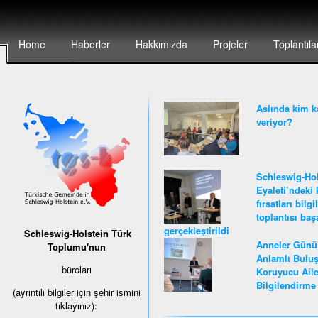
Home
Haberler
Hakkımızda
Projeler
Toplantıla
Aslında kim k
veriyor?
Schleswig-Hol
Eyaleti’ndeki 
fırsatları bilg
toplantısı baş
gerçekleştirildi
Schleswig-Holstein Türk
Anneler Günü
Toplumu'nun
Anlamlı Buluş
büroları
Koruyucu Ail
Bilgilendirme 
(ayrıntılı bilgiler için şehir ismini
tıklayınız):