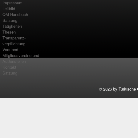
Impressum
Leitbild
QM Handbuch
Satzung
Tätigkeiten
Thesen
Transparenz-
verpflichtung
Vorstand
Mitgliedsvereine und
Außenstellen
Kontakt
Satzung
©
2026 by Türkische 