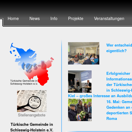
Home
News
Info
Projekte
Veranstaltungen
Wer entscheid
eigentlich?
Erfolgreicher
Informationsa
der Türkisch
in Schleswig-
Kiel – großes Interesse an Ausbil
Karriere beim Land Schleswig-Hols
16. Mai: Gem
Gedenken an 
deportierten S
Stellenangebote
Roma
Türkische Gemeinde in
Schleswig-Holstein e.V.