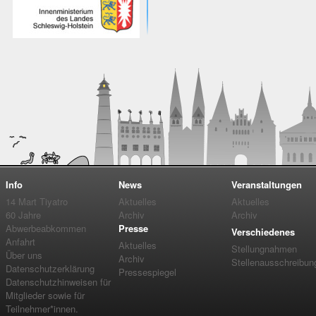
Info
News
Veranstaltungen
14 Mart Tiyatro
Aktuelles
Aktuelles
60 Jahre
Archiv
Archiv
Abwerbeabkommen
Presse
Verschiedenes
Anfahrt
Aktuelles
Stellungnahmen
Über uns
Archiv
Stellenausschreibun
Datenschutzerklärung
Pressespiegel
Datenschutzhinweisen für
Mitglieder sowie für
Teilnehmer*innen.