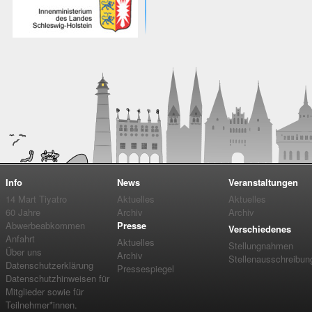
Info
News
Veranstaltungen
14 Mart Tiyatro
Aktuelles
Aktuelles
60 Jahre
Archiv
Archiv
Abwerbeabkommen
Presse
Verschiedenes
Anfahrt
Aktuelles
Stellungnahmen
Über uns
Archiv
Stellenausschreibun
Datenschutzerklärung
Pressespiegel
Datenschutzhinweisen für
Mitglieder sowie für
Teilnehmer*innen.