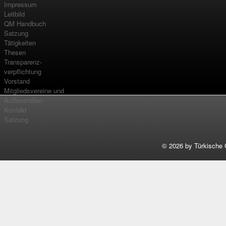
Impressum
Leitbild
QM Handbuch
Satzung
Tätigkeiten
Thesen
Transparenz-
verpflichtung
Vorstand
Mitgliedsvereine und
Außenstellen
Kontakt
Satzung
©
2026 by Türkische 