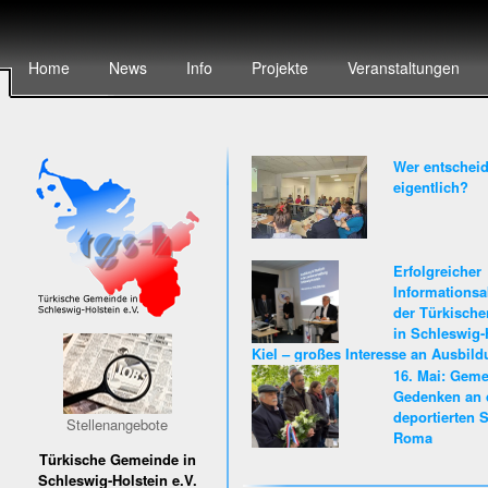
Home
News
Info
Projekte
Veranstaltungen
Wer entscheid
eigentlich?
Erfolgreicher
Informationsa
der Türkisch
in Schleswig-
Kiel – großes Interesse an Ausbil
Karriere beim Land Schleswig-Hols
16. Mai: Gem
Gedenken an 
deportierten S
Stellenangebote
Roma
Türkische Gemeinde in
Schleswig-Holstein e.V.