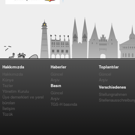
Hakkımızda
Haberler
Toplantılar
Hakkımızda
Güncel
Güncel
Künye
Arşiv
Arşiv
Tezler
Basın
Verschiedenes
Yönetim Kurulu
Güncel
Stellungnahmen
Üye dernerkleri ve yerel
Arşiv
Stellenausschreibun
büroları
TGS-H basında
İletişim
Tüzük