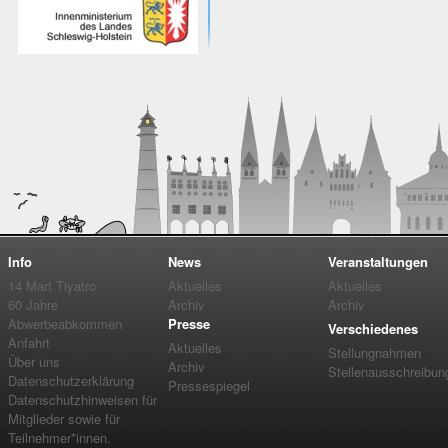
Info
News
Veranstaltungen
14 Mart Tiyatro
Aktuelles
Aktuelles
60 Jahre
Archiv
Archiv
Abwerbeabkommen
Presse
Verschiedenes
Anfahrt
Aktuelles
Stellungnahmen
Über uns
Archiv
Stellenausschreibun
Datenschutzerklärung
Pressespiegel
Datenschutzhinweisen für
Mitglieder sowie für
Teilnehmer*innen.