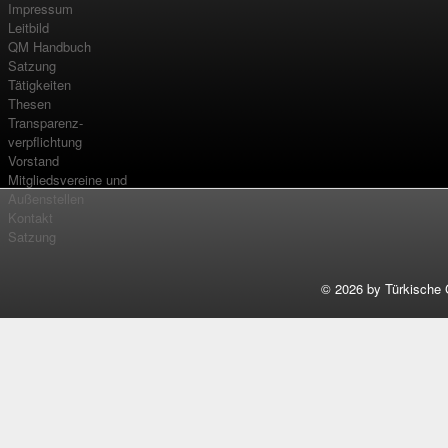
Impressum
Leitbild
QM Handbuch
Satzung
Tätigkeiten
Thesen
Transparenz-
verpflichtung
Vorstand
Mitgliedsvereine und
Außenstellen
Kontakt
Satzung
©
2026 by Türkische 