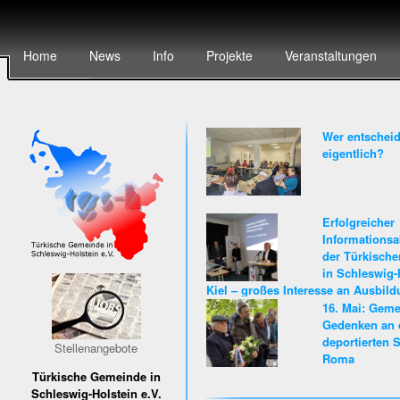
Home
News
Info
Projekte
Veranstaltungen
Wer entscheid
eigentlich?
Erfolgreicher
Informationsa
der Türkisch
in Schleswig-
Kiel – großes Interesse an Ausbil
Karriere beim Land Schleswig-Hols
16. Mai: Gem
Gedenken an 
deportierten S
Stellenangebote
Roma
Türkische Gemeinde in
Schleswig-Holstein e.V.