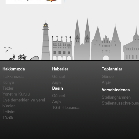
Hakkımızda
Haberler
Toplantılar
Hakkımızda
Güncel
Güncel
Künye
Arşiv
Arşiv
Tezler
Basın
Verschiedenes
Yönetim Kurulu
Güncel
Stellungnahmen
Üye dernerkleri ve yerel
Arşiv
Stellenausschreibun
büroları
TGS-H basında
İletişim
Tüzük