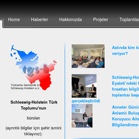
Home
Haberler
Hakkımızda
Projeler
Toplantıla
Aslında kim k
veriyor?
Schleswig-Hol
Eyaleti’ndeki 
fırsatları bilg
toplantısı baş
gerçekleştirildi
Schleswig-Holstein Türk
Anneler Günü
Toplumu'nun
Anlamlı Buluş
büroları
Koruyucu Ail
Bilgilendirme 
(ayrıntılı bilgiler için şehir ismini
tıklayınız):