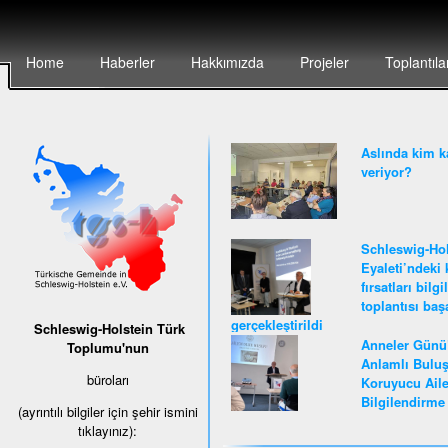
Home
Haberler
Hakkımızda
Projeler
Toplantıla
Aslında kim k
veriyor?
Schleswig-Hol
Eyaleti’ndeki 
fırsatları bilg
toplantısı baş
gerçekleştirildi
Schleswig-Holstein Türk
Anneler Günü
Toplumu'nun
Anlamlı Buluş
büroları
Koruyucu Ail
Bilgilendirme 
(ayrıntılı bilgiler için şehir ismini
tıklayınız):