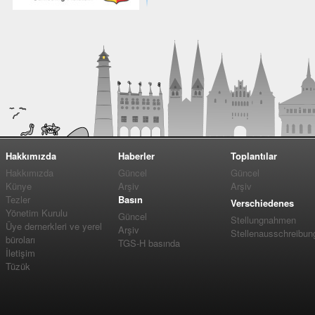
Hakkımızda
Haberler
Toplantılar
Hakkımızda
Güncel
Güncel
Künye
Arşiv
Arşiv
Tezler
Basın
Verschiedenes
Yönetim Kurulu
Güncel
Stellungnahmen
Üye dernerkleri ve yerel
Arşiv
Stellenausschreibun
büroları
TGS-H basında
İletişim
Tüzük