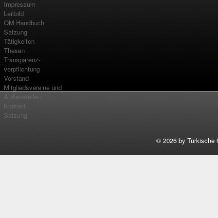
Impressum
Leitbild
QM Handbuch
Satzung
Tätigkeiten
Thesen
Transparenz-
verpflichtung
Vorstand
Mitgliedsvereine und
Außenstellen
Kontakt
Satzung
©
2026 by Türkische 