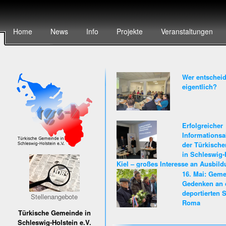
Home
News
Info
Projekte
Veranstaltungen
Wer entscheid
eigentlich?
Erfolgreicher
Informationsa
der Türkisch
in Schleswig-
Kiel – großes Interesse an Ausbil
Karriere beim Land Schleswig-Hols
16. Mai: Gem
Gedenken an 
deportierten S
Stellenangebote
Roma
Türkische Gemeinde in
Schleswig-Holstein e.V.