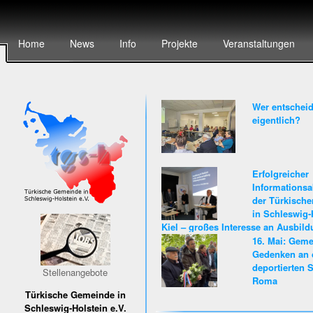
Home
News
Info
Projekte
Veranstaltungen
Wer entscheid
eigentlich?
Erfolgreicher
Informationsa
der Türkisch
in Schleswig-
Kiel – großes Interesse an Ausbil
Karriere beim Land Schleswig-Hols
16. Mai: Gem
Gedenken an 
deportierten S
Stellenangebote
Roma
Türkische Gemeinde in
Schleswig-Holstein e.V.