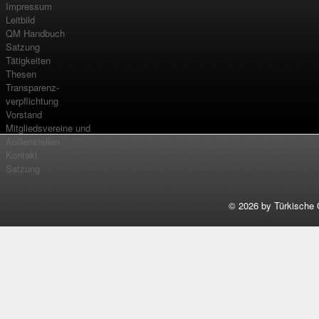
Impressum
Leitbild
QM Handbuch
Satzung
Tätigkeiten
Thesen
Transparenz-
verpflichtung
Vorstand
Mitgliedsvereine und
Außenstellen
Kontakt
Satzung
©
2026 by Türkische 