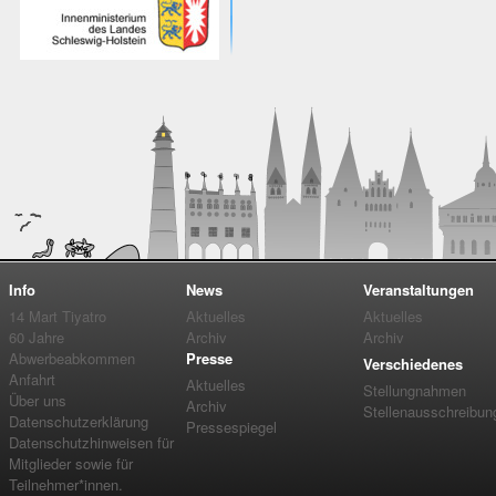
Info
News
Veranstaltungen
14 Mart Tiyatro
Aktuelles
Aktuelles
60 Jahre
Archiv
Archiv
Abwerbeabkommen
Presse
Verschiedenes
Anfahrt
Aktuelles
Stellungnahmen
Über uns
Archiv
Stellenausschreibun
Datenschutzerklärung
Pressespiegel
Datenschutzhinweisen für
Mitglieder sowie für
Teilnehmer*innen.