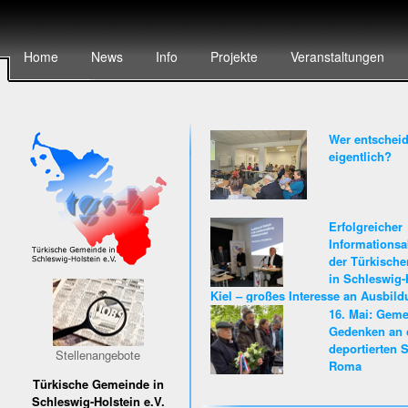
Home
News
Info
Projekte
Veranstaltungen
Wer entscheid
eigentlich?
Erfolgreicher
Informationsa
der Türkisch
in Schleswig-
Kiel – großes Interesse an Ausbil
Karriere beim Land Schleswig-Hols
16. Mai: Gem
Gedenken an 
deportierten S
Stellenangebote
Roma
Türkische Gemeinde in
Schleswig-Holstein e.V.