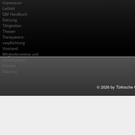
Impressum
Leitbild
QM Handbuch
Satzung
Tätigkeiten
Thesen
Transparenz-
verpflichtung
Vorstand
Mitgliedsvereine und
Außenstellen
Kontakt
Satzung
©
2026 by Türkische 