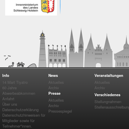
Info
News
Veranstaltungen
14 Mart Tiyatro
Aktuelles
Aktuelles
60 Jahre
Archiv
Archiv
Abwerbeabkommen
Presse
Verschiedenes
Anfahrt
Aktuelles
Stellungnahmen
Über uns
Archiv
Stellenausschreibun
Datenschutzerklärung
Pressespiegel
Datenschutzhinweisen für
Mitglieder sowie für
Teilnehmer*innen.