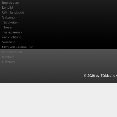
Impressum
Leitbild
QM Handbuch
Satzung
Tätigkeiten
Thesen
Transparenz-
verpflichtung
Vorstand
Mitgliedsvereine und
Außenstellen
Kontakt
Satzung
©
2026 by Türkische 