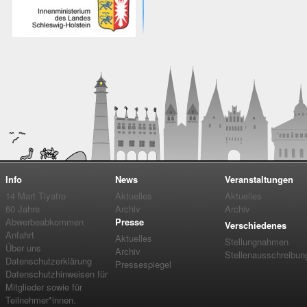
Info
News
Veranstaltungen
14 Mart Tiyatro
Aktuelles
Aktuelles
60 Jahre
Archiv
Archiv
Abwerbeabkommen
Presse
Verschiedenes
Anfahrt
Aktuelles
Stellungnahmen
Über uns
Archiv
Stellenausschreibun
Datenschutzerklärung
Pressespiegel
Datenschutzhinweisen für
Mitglieder sowie für
Teilnehmer*innen.