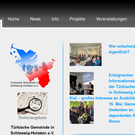
Home
News
Info
Projekte
Veranstaltungen
Wer entscheid
eigentlich?
Erfolgreicher
Informationsa
der Türkisch
in Schleswig-
Kiel – großes Interesse an Ausbil
Karriere beim Land Schleswig-Hols
16. Mai: Gem
Gedenken an 
deportierten S
Stellenangebote
Roma
Türkische Gemeinde in
Schleswig-Holstein e.V.