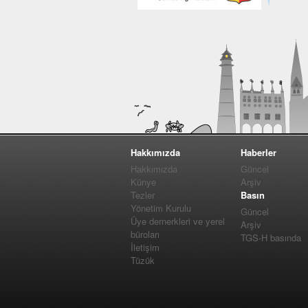
Hakkımızda
Haberler
Hakkımızda
Güncel
Künye
Arşiv
Tezler
Basın
Yönetim Kurulu
Güncel
Üye dernerkleri ve yerel
Arşiv
büroları
TGS-H basında
İletişim
Tüzük