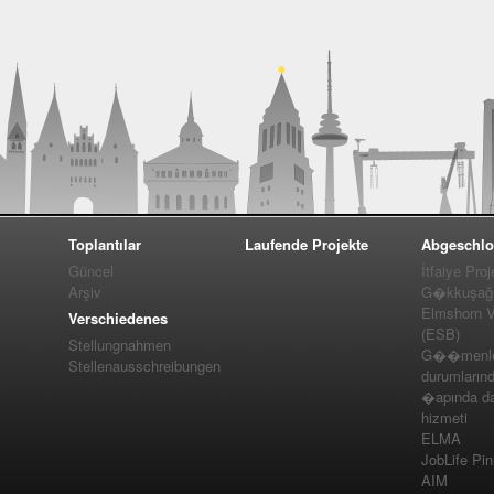
Toplantılar
Laufende Projekte
Abgeschlo
Güncel
İtfaiye Proj
Arşiv
G�kkuşağı 
Elmshorn Vel
Verschiedenes
(ESB)
Stellungnahmen
G��menler
Stellenausschreibungen
durumlarınd
�apında da
hizmeti
ELMA
JobLife Pi
AIM