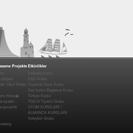
ssene Projekte
Etkinlikler
esi
Darbuka kursu
projesi
Elişi Grubu
i- Okul İttifakı
Oryantal Dans Kursu
Saz-kursu Baglama Kursu
e ihtiya�
Türkçe Kursu
a eyalet -
TGS-H Tiyatro Grubu
nışmanlık
UYUM KURSLARI /
ALMANCA KURSLARI
Voleybol Grubu
nneberg