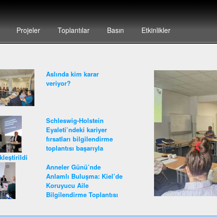
Projeler
Toplantılar
Basın
Etkinlikler
Aslında kim karar
veriyor?
Schleswig-Holstein
Eyaleti’ndeki kariyer
fırsatları bilgilendirme
toplantısı başarıyla
leştirildi
Anneler Günü’nde
Anlamlı Buluşma: Kiel’de
Koruyucu Aile
Bilgilendirme Toplantısı