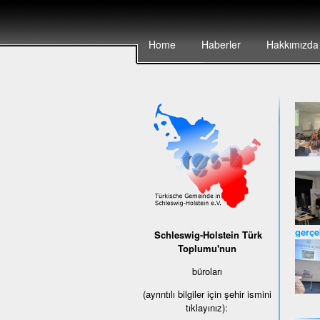
Home
Haberler
Hakkımızda
gerçek
Schleswig-Holstein Türk
Toplumu'nun
büroları
(ayrıntılı bilgiler için şehir ismini
tıklayınız):