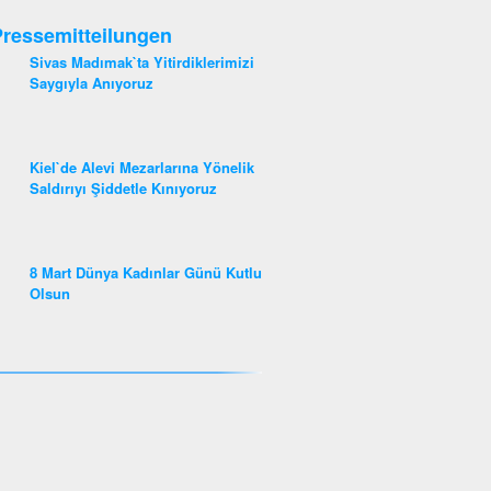
ressemitteilungen
Sivas Madımak`ta Yitirdiklerimizi
Saygıyla Anıyoruz
Kiel`de Alevi Mezarlarına Yönelik
Saldırıyı Şiddetle Kınıyoruz
8 Mart Dünya Kadınlar Günü Kutlu
Olsun