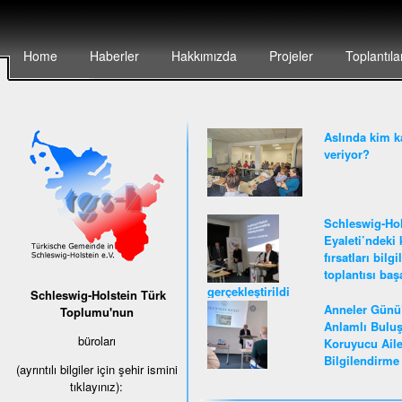
Home
Haberler
Hakkımızda
Projeler
Toplantıla
Aslında kim k
veriyor?
Schleswig-Hol
Eyaleti’ndeki 
fırsatları bilg
toplantısı baş
gerçekleştirildi
Schleswig-Holstein Türk
Anneler Günü
Toplumu'nun
Anlamlı Buluş
büroları
Koruyucu Ail
Bilgilendirme 
(ayrıntılı bilgiler için şehir ismini
tıklayınız):