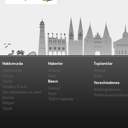
Hakkımızda
Haberler
Toplantılar
Hakkımızda
Güncel
Güncel
Künye
Arşiv
Arşiv
Tezler
Basın
Verschiedenes
Yönetim Kurulu
Güncel
Stellungnahmen
Üye dernerkleri ve yerel
Arşiv
Stellenausschreibun
büroları
TGS-H basında
İletişim
Tüzük