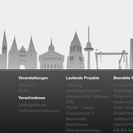
Veranstaltungen
Laufende Projekte
Beendete P
Aktuelles
Vielklang
Onlinebera
Archiv
Nachhaltig informiert -
Regenboge
Interkulturelles Netzwerk -
Farbenfroh
Verschiedenes
NIIN
bunter schr
Stellungnahmen
FEmiN - Frauen-
Eltern lern
Stellenausschreibungen
Empowerment in
KinderErzi
Neumünster
JobSteps 
Muslimische
JobLife Pi
Gefängnisseelsorge
KAUSA Serv