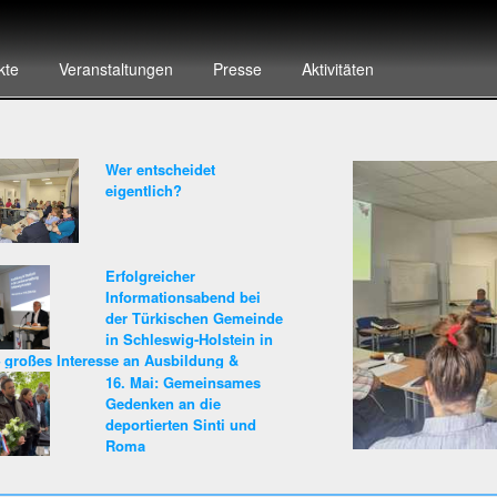
kte
Veranstaltungen
Presse
Aktivitäten
Wer entscheidet
eigentlich?
Erfolgreicher
Informationsabend bei
der Türkischen Gemeinde
in Schleswig-Holstein in
– großes Interesse an Ausbildung &
ere beim Land Schleswig-Holstein!
16. Mai: Gemeinsames
Gedenken an die
deportierten Sinti und
Roma