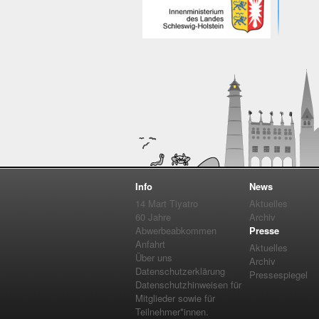
Info
News
14 Mart Tiyatro
Aktuelles
60 Jahre
Archiv
Abwerbeabkommen
Presse
Anfahrt
Aktuelles
Über uns
Archiv
Datenschutzerklärung
Pressespiegel
Datenschutzhinweisen für
Mitglieder sowie für
Teilnehmer*innen.