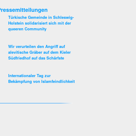
ressemitteilungen
Türkische Gemeinde in Schleswig-
Holstein solidarisiert sich mit der
queeren Community
Wir verurteilen den Angriff auf
alevitische Gräber auf dem Kieler
Südfriedhof auf das Schärfste
Internationaler Tag zur
Bekämpfung von Islamfeindlichkeit