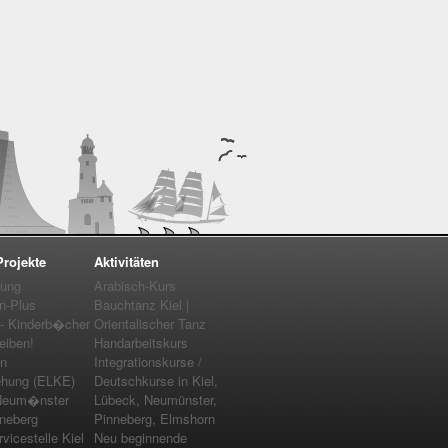
rojekte
Aktivitäten
tung
Arabisch-Kurs
n-Plus
Bauchtanz Kiel |
 - Kinderb�cher
Orientalischer Tanz
eiben!
Handarbeitskurs
en
Integrationskurse /
ehung (ELKE)
Deutschkurse in Kiel,
Neum�nster
Lübeck, Neumünster,
nneberg
Pinneberg, Elmshorn
icestelle Kiel
Neu beginnende