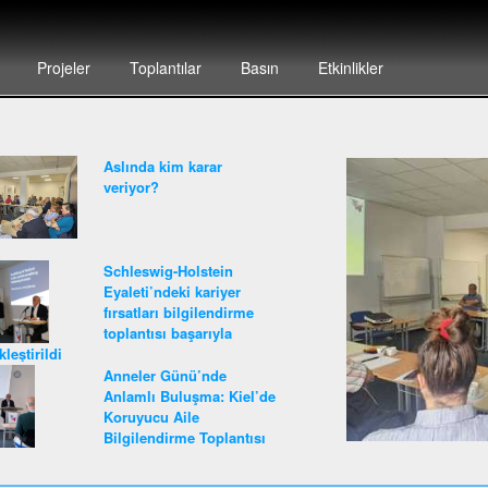
Projeler
Toplantılar
Basın
Etkinlikler
Aslında kim karar
veriyor?
Schleswig-Holstein
Eyaleti’ndeki kariyer
fırsatları bilgilendirme
toplantısı başarıyla
leştirildi
Anneler Günü’nde
Anlamlı Buluşma: Kiel’de
Koruyucu Aile
Bilgilendirme Toplantısı