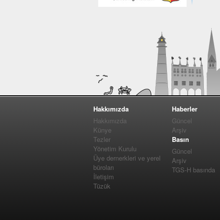
Hakkımızda
Haberler
Hakkımızda
Güncel
Künye
Arşiv
Tezler
Basın
Yönetim Kurulu
Güncel
Üye dernerkleri ve yerel
Arşiv
büroları
TGS-H basında
İletişim
Tüzük