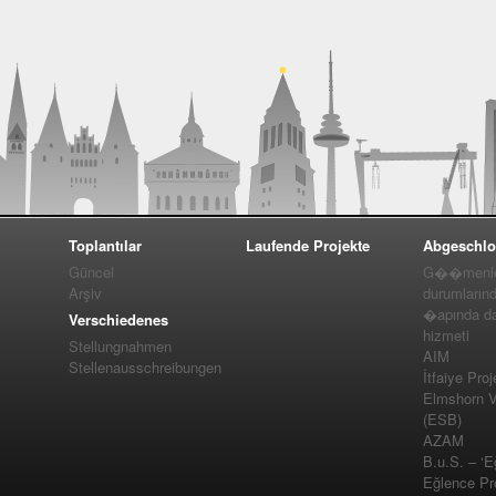
Toplantılar
Laufende Projekte
Abgeschlo
Güncel
G��menler
Arşiv
durumlarınd
�apında da
Verschiedenes
hizmeti
Stellungnahmen
AIM
Stellenausschreibungen
İtfaiye Proj
Elmshorn Vel
(ESB)
AZAM
B.u.S. – ‘E
Eğlence Pro