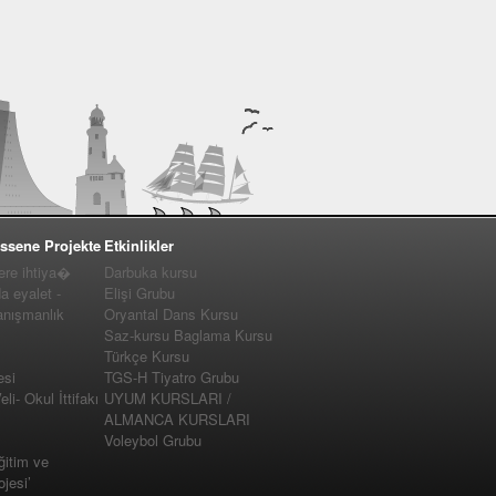
ssene Projekte
Etkinlikler
e ihtiya�
Darbuka kursu
a eyalet -
Elişi Grubu
nışmanlık
Oryantal Dans Kursu
Saz-kursu Baglama Kursu
Türkçe Kursu
esi
TGS-H Tiyatro Grubu
i- Okul İttifakı
UYUM KURSLARI /
ALMANCA KURSLARI
Voleybol Grubu
ğitim ve
jesi’