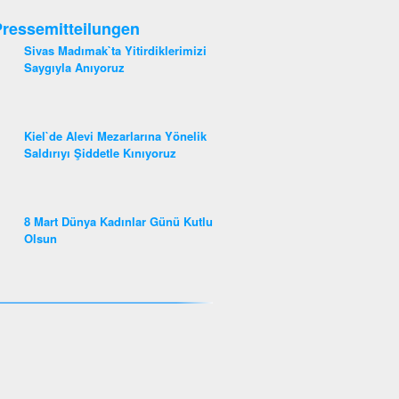
ressemitteilungen
Sivas Madımak`ta Yitirdiklerimizi
Saygıyla Anıyoruz
Kiel`de Alevi Mezarlarına Yönelik
Saldırıyı Şiddetle Kınıyoruz
8 Mart Dünya Kadınlar Günü Kutlu
Olsun