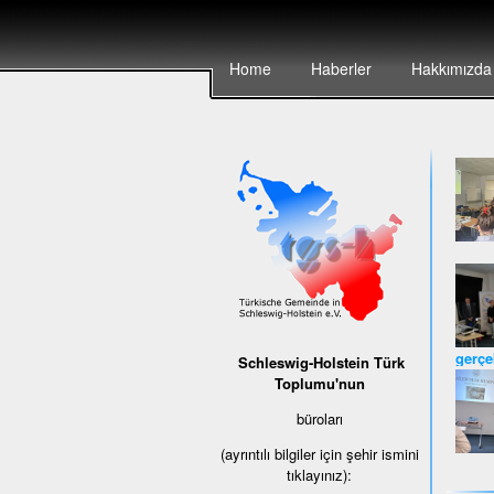
Home
Haberler
Hakkımızda
gerçek
Schleswig-Holstein Türk
Toplumu'nun
büroları
(ayrıntılı bilgiler için şehir ismini
tıklayınız):