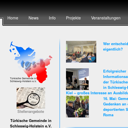
Home
News
Info
Projekte
Veranstaltungen
Wer entscheid
eigentlich?
Erfolgreicher
Informationsa
der Türkisch
in Schleswig-
Kiel – großes Interesse an Ausbil
Karriere beim Land Schleswig-Hols
16. Mai: Gem
Gedenken an 
deportierten S
Stellenangebote
Roma
Türkische Gemeinde in
Schleswig-Holstein e.V.