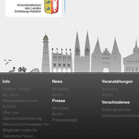
Info
News
Veranstaltungen
14 Mart Tiyatro
Aktuelles
Aktuelles
60 Jahre
Archiv
Archiv
Abwerbeabkommen
Presse
Verschiedenes
Anfahrt
Aktuelles
Stellungnahmen
Über uns
Archiv
Stellenausschreibun
Datenschutzerklärung
Pressespiegel
Datenschutzhinweisen für
Mitglieder sowie für
Teilnehmer*innen.