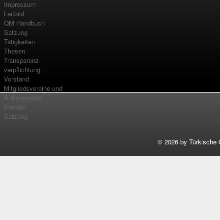
Impressum
Leitbild
QM Handbuch
Satzung
Tätigkeiten
Thesen
Transparenz-
verpflichtung
Vorstand
Mitgliedsvereine und
Außenstellen
Kontakt
Satzung
©
2026 by Türkische 