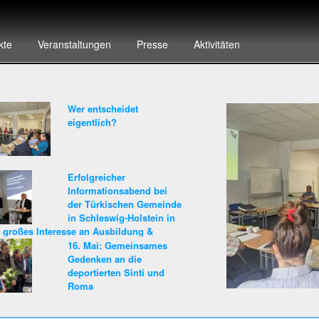
kte
Veranstaltungen
Presse
Aktivitäten
Wer entscheidet
eigentlich?
Erfolgreicher
Informationsabend bei
der Türkischen Gemeinde
in Schleswig-Holstein in
– großes Interesse an Ausbildung &
ere beim Land Schleswig-Holstein!
16. Mai: Gemeinsames
Gedenken an die
deportierten Sinti und
Roma