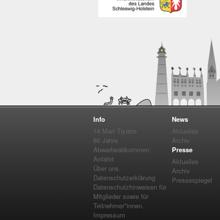
Info
News
14 Mart Tiyatro
Aktuelles
60 Jahre
Archiv
Abwerbeabkommen
Presse
Anfahrt
Aktuelles
Über uns
Archiv
Datenschutzerklärung
Pressespiegel
Datenschutzhinweisen für
Mitglieder sowie für
Teilnehmer*innen.
Impressum