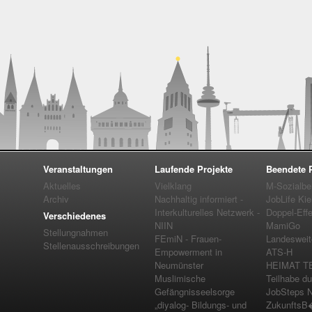
Veranstaltungen
Laufende Projekte
Beendete P
Aktuelles
Vielklang
M-Sozialbe
Archiv
Nachhaltig informiert -
JobLife Kie
Interkulturelles Netzwerk -
Doppel-Effe
Verschiedenes
NIIN
MamiGo
Stellungnahmen
FEmiN - Frauen-
Landesweit
Stellenausschreibungen
Empowerment in
ATS-H
Neumünster
HEIMAT TE
Muslimische
Teilhabe du
Gefängnisseelsorge
JobSteps 
„diyalog- Bildungs- und
ZukunftsB