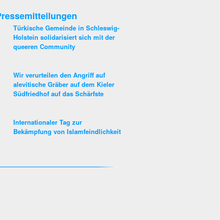
ressemitteilungen
Türkische Gemeinde in Schleswig-
Holstein solidarisiert sich mit der
queeren Community
Wir verurteilen den Angriff auf
alevitische Gräber auf dem Kieler
Südfriedhof auf das Schärfste
Internationaler Tag zur
Bekämpfung von Islamfeindlichkeit