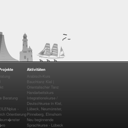
rojekte
Aktivitäten
ratung
Arabisch-Kurs
l
Bauchtanz Kiel |
kt
Orientalischer Tanz
Handarbeitskurs
e Beratung
Integrationskurse /
Deutschkurse in Kiel,
ILENplus -
Lübeck, Neumünster,
rch Orientierung
Pinneberg, Elmshorn
Neum�nster
Neu beginnende
�ro
Sprachkurse - Lübeck