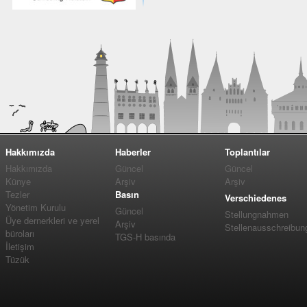
Hakkımızda
Haberler
Toplantılar
Hakkımızda
Güncel
Güncel
Künye
Arşiv
Arşiv
Tezler
Basın
Verschiedenes
Yönetim Kurulu
Güncel
Stellungnahmen
Üye dernerkleri ve yerel
Arşiv
Stellenausschreibun
büroları
TGS-H basında
İletişim
Tüzük