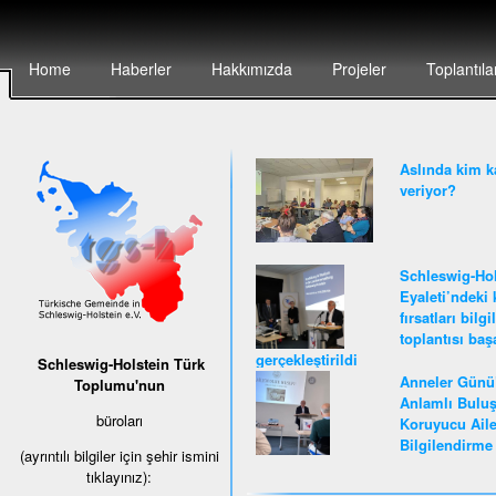
Home
Haberler
Hakkımızda
Projeler
Toplantıla
Aslında kim k
veriyor?
Schleswig-Hol
Eyaleti’ndeki 
fırsatları bilg
toplantısı baş
gerçekleştirildi
Schleswig-Holstein Türk
Anneler Günü
Toplumu'nun
Anlamlı Buluş
büroları
Koruyucu Ail
Bilgilendirme 
(ayrıntılı bilgiler için şehir ismini
tıklayınız):