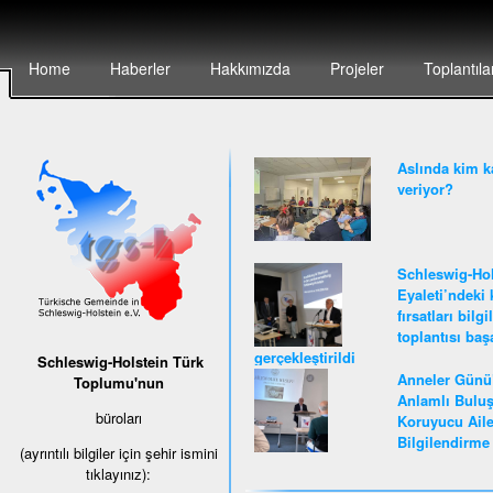
Home
Haberler
Hakkımızda
Projeler
Toplantıla
Aslında kim k
veriyor?
Schleswig-Hol
Eyaleti’ndeki 
fırsatları bilg
toplantısı baş
gerçekleştirildi
Schleswig-Holstein Türk
Anneler Günü
Toplumu'nun
Anlamlı Buluş
büroları
Koruyucu Ail
Bilgilendirme 
(ayrıntılı bilgiler için şehir ismini
tıklayınız):