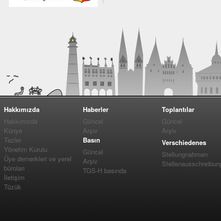
Hakkımızda
Haberler
Toplantılar
Hakkımızda
Güncel
Güncel
Künye
Arşiv
Arşiv
Tezler
Basın
Verschiedenes
Yönetim Kurulu
Güncel
Stellungnahmen
Üye dernerkleri ve yerel
Arşiv
Stellenausschreibun
büroları
TGS-H basında
İletişim
Tüzük