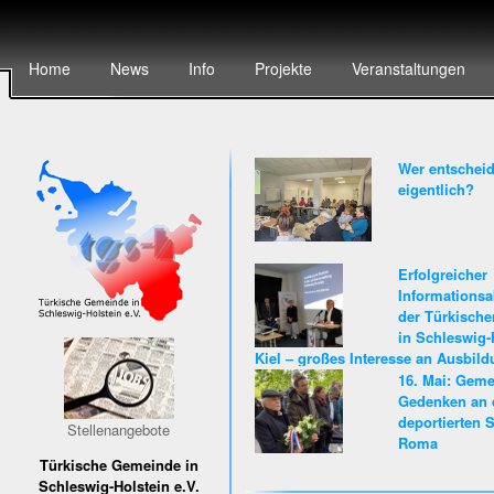
Home
News
Info
Projekte
Veranstaltungen
Wer entscheid
eigentlich?
Erfolgreicher
Informationsa
der Türkisch
in Schleswig-
Kiel – großes Interesse an Ausbil
Karriere beim Land Schleswig-Hols
16. Mai: Gem
Gedenken an 
deportierten S
Stellenangebote
Roma
Türkische Gemeinde in
Schleswig-Holstein e.V.