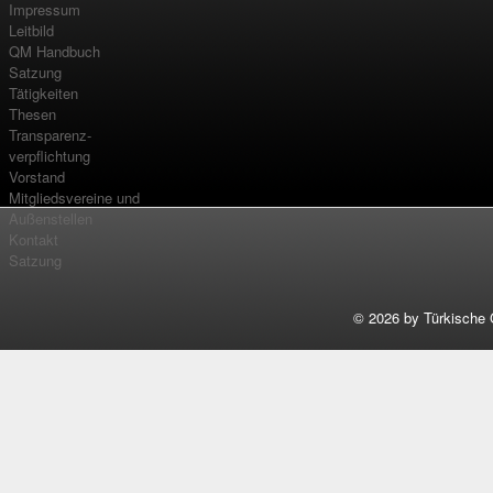
Impressum
Leitbild
QM Handbuch
Satzung
Tätigkeiten
Thesen
Transparenz-
verpflichtung
Vorstand
Mitgliedsvereine und
Außenstellen
Kontakt
Satzung
©
2026 by Türkische 