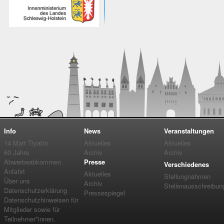
Info
News
Veranstaltungen
14 Mart Tiyatro
Aktuelles
Aktuelles
60 Jahre
Archiv
Archiv
Abwerbeabkommen
Presse
Verschiedenes
Anfahrt
Aktuelles
Stellungnahmen
Über uns
Archiv
Stellenausschreibun
Datenschutzerklärung
Pressespiegel
Datenschutzhinweisen für
Mitglieder sowie für
Teilnehmer*innen.