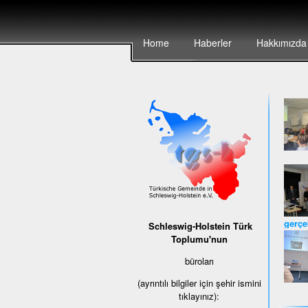
Home
Haberler
Hakkımızda
gerçek
Schleswig-Holstein Türk
Toplumu'nun
büroları
(ayrıntılı bilgiler için şehir ismini
tıklayınız):