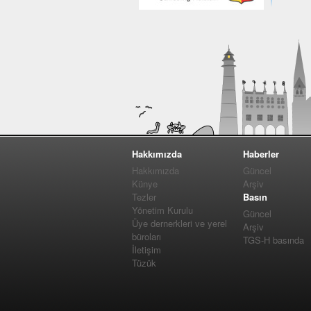
Hakkımızda
Haberler
Hakkımızda
Güncel
Künye
Arşiv
Tezler
Basın
Yönetim Kurulu
Güncel
Üye dernerkleri ve yerel
Arşiv
büroları
TGS-H basında
İletişim
Tüzük