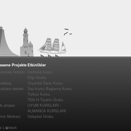
ssene Projekte
Etkinlikler
enler İletişim
Darbuka kursu
Elişi Grubu
nneberg
Oryantal Dans Kursu
cuklara destek
Saz-kursu Baglama Kursu
Türkçe Kursu
TGS-H Tiyatro Grubu
 projesi
UYUM KURSLARI /
ALMANCA KURSLARI
vis Merkezi
Voleybol Grubu
us L�beck