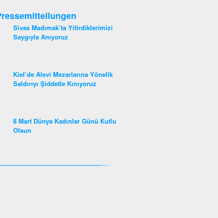
ressemitteilungen
Sivas Madımak`ta Yitirdiklerimizi
Saygıyla Anıyoruz
Kiel`de Alevi Mezarlarına Yönelik
Saldırıyı Şiddetle Kınıyoruz
8 Mart Dünya Kadınlar Günü Kutlu
Olsun