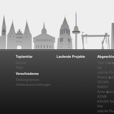
Toplantılar
Laufende Projekte
Abgeschlo
Güncel
Yaşlı G��m
Arşiv
Ağı
JobLife Pi
Verschiedenes
Ilkokul �o
Stellungnahmen
SELMA
Stellenausschreibungen
BIMSH
Anne �ocuk
AZAM
KAUSA Ser
Kiel
JobLife Pl