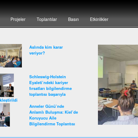
Projeler
Toplantılar
Basın
Etkinlikler
Aslında kim karar
veriyor?
Schleswig-Holstein
Eyaleti’ndeki kariyer
fırsatları bilgilendirme
toplantısı başarıyla
leştirildi
Anneler Günü’nde
Anlamlı Buluşma: Kiel’de
Koruyucu Aile
Bilgilendirme Toplantısı