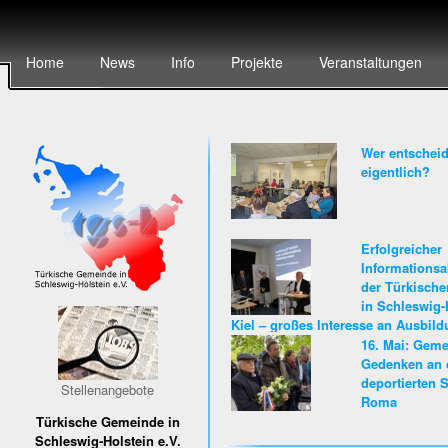
Home
News
Info
Projekte
Veranstaltungen
Wer entscheid
eigentlich?
Erfolgreicher
Informationsa
der Türkisch
in Schleswig-
Kiel – großes Interesse an Ausbil
Karriere beim Land Schleswig-Hols
16. Mai: Gem
Gedenken an 
deportierten S
Stellenangebote
Roma
Türkische Gemeinde in
Schleswig-Holstein e.V.