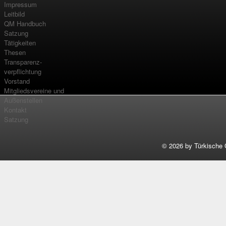
Impressum
Leitbild
QM Handbuch
Satzung
Tätigkeiten
Thesen
Transparenz-
verpflichtung
Vorstand
Mitgliedsvereine und
Außenstellen
Kontakt
Satzung
©
2026 by Türkische 