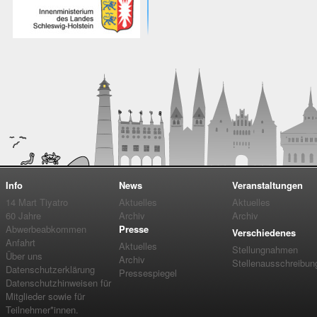
Info
News
Veranstaltungen
14 Mart Tiyatro
Aktuelles
Aktuelles
60 Jahre
Archiv
Archiv
Abwerbeabkommen
Presse
Verschiedenes
Anfahrt
Aktuelles
Stellungnahmen
Über uns
Archiv
Stellenausschreibun
Datenschutzerklärung
Pressespiegel
Datenschutzhinweisen für
Mitglieder sowie für
Teilnehmer*innen.