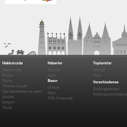
Hakkımızda
Haberler
Toplantılar
Hakkımızda
Güncel
Güncel
Künye
Arşiv
Arşiv
Tezler
Basın
Verschiedenes
Yönetim Kurulu
Güncel
Stellungnahmen
Üye dernerkleri ve yerel
Arşiv
Stellenausschreibun
büroları
TGS-H basında
İletişim
Tüzük