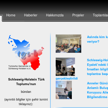
Home
Haberler
Hakkımızda
Projeler
Toplantıla
Aslında kim k
veriyor?
Schleswig-Hol
Eyaleti’ndeki 
fırsatları bilg
toplantısı baş
gerçekleştirildi
Schleswig-Holstein Türk
Anneler Günü
Toplumu'nun
Anlamlı Buluş
büroları
Koruyucu Ail
Bilgilendirme 
(ayrıntılı bilgiler için şehir ismini
tıklayınız):