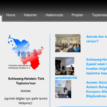
Home
Haberler
Hakkımızda
Projeler
Toplantıla
Aslında kim k
veriyor?
Schleswig-Hol
Eyaleti’ndeki 
fırsatları bilg
toplantısı baş
gerçekleştirildi
Schleswig-Holstein Türk
Anneler Günü
Toplumu'nun
Anlamlı Buluş
büroları
Koruyucu Ail
Bilgilendirme 
(ayrıntılı bilgiler için şehir ismini
tıklayınız):