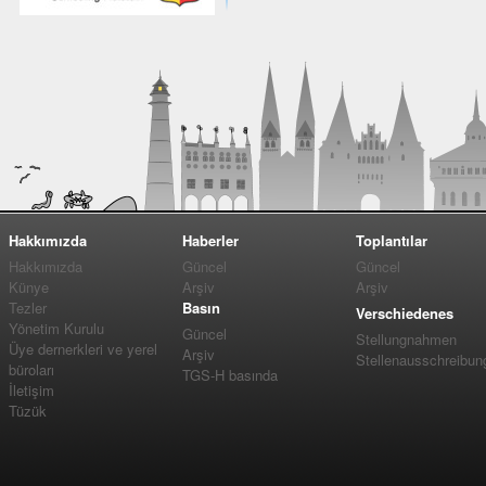
Hakkımızda
Haberler
Toplantılar
Hakkımızda
Güncel
Güncel
Künye
Arşiv
Arşiv
Tezler
Basın
Verschiedenes
Yönetim Kurulu
Güncel
Stellungnahmen
Üye dernerkleri ve yerel
Arşiv
Stellenausschreibun
büroları
TGS-H basında
İletişim
Tüzük