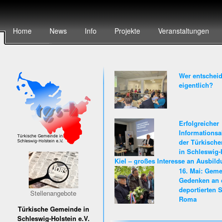
Home
News
Info
Projekte
Veranstaltungen
Wer entscheid
eigentlich?
Erfolgreicher
Informationsa
der Türkisch
in Schleswig-
Kiel – großes Interesse an Ausbil
Karriere beim Land Schleswig-Hols
16. Mai: Gem
Gedenken an 
deportierten S
Stellenangebote
Roma
Türkische Gemeinde in
Schleswig-Holstein e.V.