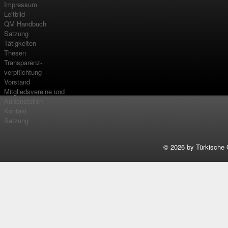
Impressum
Leitbild
QM Handbuch
Satzung
Tätigkeiten
Thesen
Transparenz-
verpflichtung
Vorstand
Mitgliedsvereine und
Außenstellen
Kontakt
Satzung
©
2026 by Türkische 