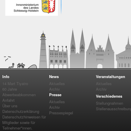
Info
News
Veranstaltungen
14 Mart Tiyatro
Aktuelles
Aktuelles
60 Jahre
Archiv
Archiv
Abwerbeabkommen
Presse
Verschiedenes
Anfahrt
Aktuelles
Stellungnahmen
Über uns
Archiv
Stellenausschreibun
Datenschutzerklärung
Pressespiegel
Datenschutzhinweisen für
Mitglieder sowie für
Teilnehmer*innen.