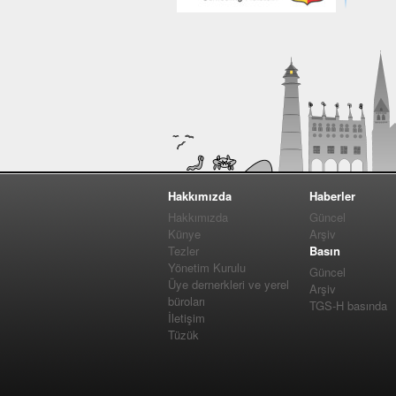
Hakkımızda
Haberler
Hakkımızda
Güncel
Künye
Arşiv
Tezler
Basın
Yönetim Kurulu
Güncel
Üye dernerkleri ve yerel
Arşiv
büroları
TGS-H basında
İletişim
Tüzük