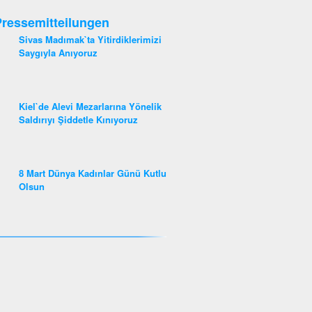
ressemitteilungen
Sivas Madımak`ta Yitirdiklerimizi
Saygıyla Anıyoruz
Kiel`de Alevi Mezarlarına Yönelik
Saldırıyı Şiddetle Kınıyoruz
8 Mart Dünya Kadınlar Günü Kutlu
Olsun