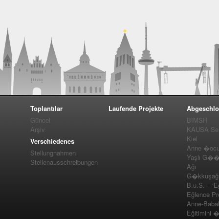
Toplantılar
Laufende Projekte
Abgeschlo
Güncel
BIMSH
Arşiv
KAUSA Ser
Kiel
Verschiedenes
Anne �ocuk
Stellungnahmen
Yaşlı G��m
Stellenausschreibungen
Ağı
G�kkuşağı 
B.u.S. – ‘E
Eğlence Pro
Anne-Baba
Eğitimini 