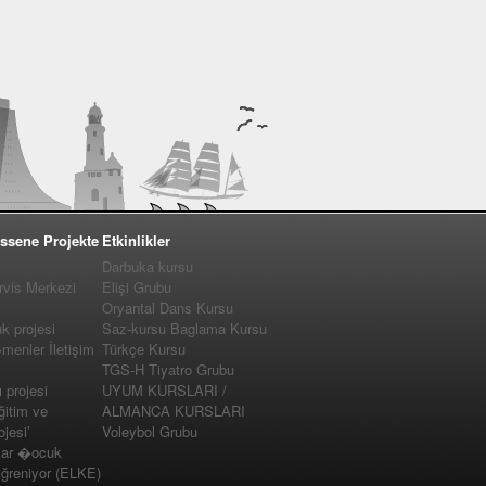
ssene Projekte
Etkinlikler
Darbuka kursu
vis Merkezi
Elişi Grubu
Oryantal Dans Kursu
 projesi
Saz-kursu Baglama Kursu
enler İletişim
Türkçe Kursu
TGS-H Tiyatro Grubu
projesi
UYUM KURSLARI /
ğitim ve
ALMANCA KURSLARI
jesi’
Voleybol Grubu
lar �ocuk
�ğreniyor (ELKE)