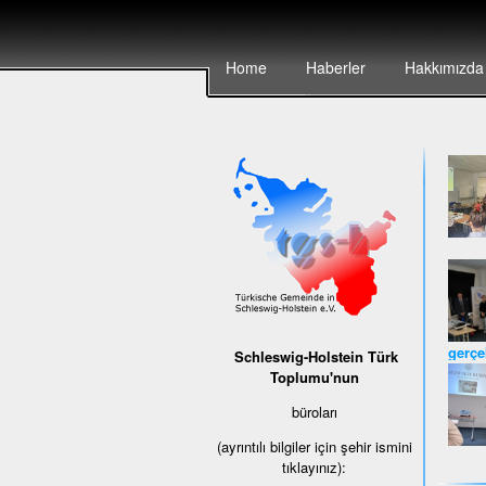
Home
Haberler
Hakkımızda
gerçek
Schleswig-Holstein Türk
Toplumu'nun
büroları
(ayrıntılı bilgiler için şehir ismini
tıklayınız):