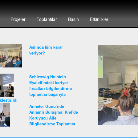
Projeler
Toplantılar
Basın
Etkinlikler
Aslında kim karar
veriyor?
Schleswig-Holstein
Eyaleti’ndeki kariyer
fırsatları bilgilendirme
toplantısı başarıyla
leştirildi
Anneler Günü’nde
Anlamlı Buluşma: Kiel’de
Koruyucu Aile
Bilgilendirme Toplantısı