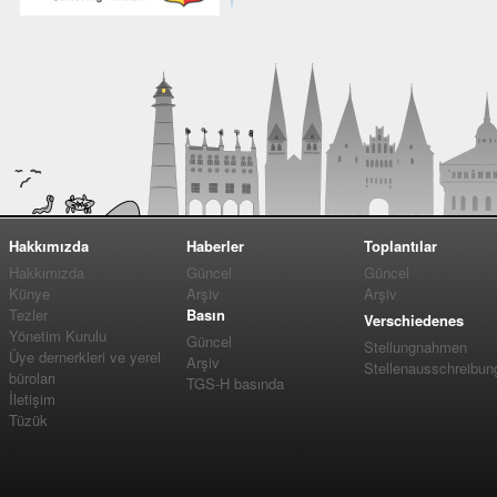
Hakkımızda
Haberler
Toplantılar
Hakkımızda
Güncel
Güncel
Künye
Arşiv
Arşiv
Tezler
Basın
Verschiedenes
Yönetim Kurulu
Güncel
Stellungnahmen
Üye dernerkleri ve yerel
Arşiv
Stellenausschreibun
büroları
TGS-H basında
İletişim
Tüzük