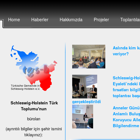
Home
Haberler
Hakkımızda
Projeler
Toplantıla
Aslında kim k
veriyor?
Schleswig-Hol
Eyaleti’ndeki 
fırsatları bilg
toplantısı baş
gerçekleştirildi
Schleswig-Holstein Türk
Anneler Günü
Toplumu'nun
Anlamlı Buluş
büroları
Koruyucu Ail
Bilgilendirme 
(ayrıntılı bilgiler için şehir ismini
tıklayınız):